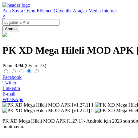
Ana Sayfa
Oyun
Eğlence
Güvenlik
Araçlar
Media
Internet
×
Arama
PK XD Mega Hileli MOD APK [
Puan:
3.94
(Oylar: 73)
Facebook
Twitter
Linkedin
E-mail
WhatsApp
PK XD Mega Hileli MOD APK [1.27.1] - Android için 2023 son sürümü 
unutmayın.