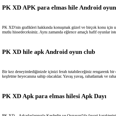
PK XD APK para elmas hile Android oyun
PK XD'nin grafikleri hakkında konuşmak güzel ve birçok konu için uyg
mutlu hissedeceksiniz. Aynı zamanda eğlence amaçlı hafif oyunlar ist
PK XD hile apk Android oyun club
Bir kez deneyimlediğinizde içinizi ferah tutabileceğiniz rengarenk b
keşfetme heyecanına sahip olacaklar. Yavaş yavaş, rahatlamak ve raha
PK XD Apk para elmas hilesi Apk Dayı
PK XD – Arkadaşlarınızla Keşfedin ve Oynayın!'da favori karakterinizi