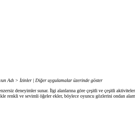
un Adı > İzinler | Diğer uygulamalar üzerinde göster
ersiz deneyimler sunar. İlgi alanlarına göre çeşitli ve çeşitli aktivite
llikle renkli ve sevimli öğeler ekler, böylece oyuncu gözlerini ondan ala