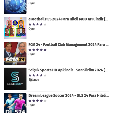
Oyun
eFootball PES 2024 Para Hileli MOD APK indir [v8.2.0]
Oyun
FCM 24 - Football Club Management 2024 Para Hileli MOD APK indir [v1.0.4]
Oyun
Selçuk Sports HD Apk indir - Son Sürüm 2024 [2.0.1.9]
Eğlence
Dream League Soccer 2024 - DLS 24 Para Hileli MOD APK indir [v11.050]
Oyun