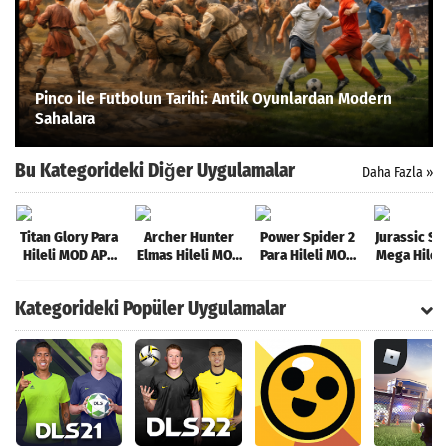
Pinco ile Futbolun Tarihi: Antik Oyunlardan Modern
Sahalara
Bu Kategorideki Diğer Uygulamalar
Daha Fazla »
Titan Glory Para
Archer Hunter
Power Spider 2
Jurassic Su
Hileli MOD APK
Elmas Hileli MOD
Para Hileli MOD
Mega Hilel
[v1.0.0]
APK [v0.12.253]
APK [v11.1]
APK [v2.7
Kategorideki Popüler Uygulamalar