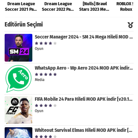
Dream League
Dream League
[Nulls] Brawl
ROBLOX Sın
Soccer 2021 Para
Soccer 2022 Para
Stars 2023 Mega
Robux Hil
Hileli MOD APK
Hileli MOD APK
Hileli MOD APK
MOD AP
[v8.31]
[v9.12]
[v47.227]
[v2.589.5
Editörün Seçimi
Soccer Manager 2024 - SM 24 Mega Hileli MOD APK indir [v3.0.0]
Oyun
WhatsApp Aero - Wp Aero 2024 MOD APK indir [v10.0.2]
Media
FIFA Mobile 24 Para Hileli MOD APK indir [v20.1.02]
Oyun
Whiteout Survival Elmas Hileli MOD APK indir [v1.13.1]