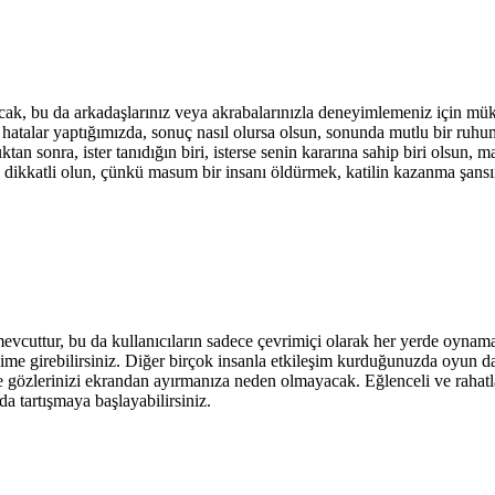
cak, bu da arkadaşlarınız veya akrabalarınızla deneyimlemeniz için mü
 hatalar yaptığımızda, sonuç nasıl olursa olsun, sonunda mutlu bir ruhu
an sonra, ister tanıdığın biri, isterse senin kararına sahip biri olsun
dikkatli olun, çünkü masum bir insanı öldürmek, katilin kazanma şansı
cuttur, bu da kullanıcıların sadece çevrimiçi olarak her yerde oynamal
e girebilirsiniz. Diğer birçok insanla etkileşim kurduğunuzda oyun daha d
ile gözlerinizi ekrandan ayırmanıza neden olmayacak. Eğlenceli ve rahatl
a tartışmaya başlayabilirsiniz.