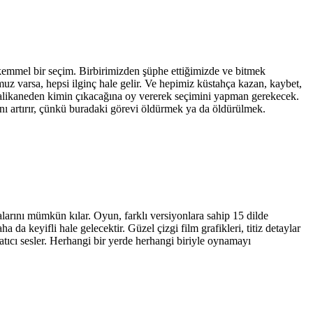
kemmel bir seçim. Birbirimizden şüphe ettiğimizde ve bitmek
muz varsa, hepsi ilginç hale gelir. Ve hepimiz küstahça kazan, kaybet,
, malikaneden kimin çıkacağına oy vererek seçimini yapman gerekecek.
nı artırır, çünkü buradaki görevi öldürmek ya da öldürülmek.
arını mümkün kılar. Oyun, farklı versiyonlara sahip 15 dilde
a keyifli hale gelecektir. Güzel çizgi film grafikleri, titiz detaylar
atıcı sesler. Herhangi bir yerde herhangi biriyle oynamayı