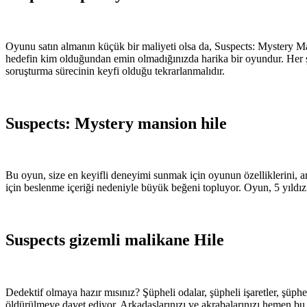
Oyunu satın almanın küçük bir maliyeti olsa da, Suspects: Mystery M
hedefin kim olduğundan emin olmadığınızda harika bir oyundur. Her şey
soruşturma sürecinin keyfi olduğu tekrarlanmalıdır.
Suspects: Mystery mansion hile
Bu oyun, size en keyifli deneyimi sunmak için oyunun özelliklerini, ara
için beslenme içeriği nedeniyle büyük beğeni topluyor. Oyun, 5 yıldız 
Suspects gizemli malikane Hile
Dedektif olmaya hazır mısınız? Şüpheli odalar, şüpheli işaretler, şüphel
öldürülmeye davet ediyor. Arkadaşlarınızı ve akrabalarınızı hemen bu h