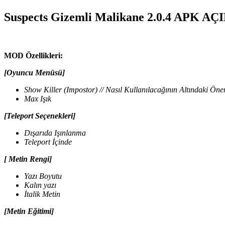
Suspects Gizemli Malikane 2.0.4 APK 
MOD Özellikleri:
[Oyuncu Menüsü]
Show Killer (Impostor) // Nasıl Kullanılacağının Altındaki Önem
Max Işık
[Teleport Seçenekleri]
Dışarıda Işınlanma
Teleport İçinde
[
Metin Rengi]
Yazı Boyutu
Kalın yazı
İtalik Metin
[Metin Eğitimi]