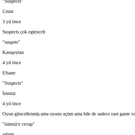
"Suspects"
Umut
3 yıl önce
Suspects çok eglenceli
"suspets"
Karaşeytan
4 yıl önce
Efsane
"Suspects"
İsimsiz
4 yıl önce
Oyun güncellenmiş ama oyunu açtım ama hile de sadece east game var fu
"isimsiz'e cevap"
admin