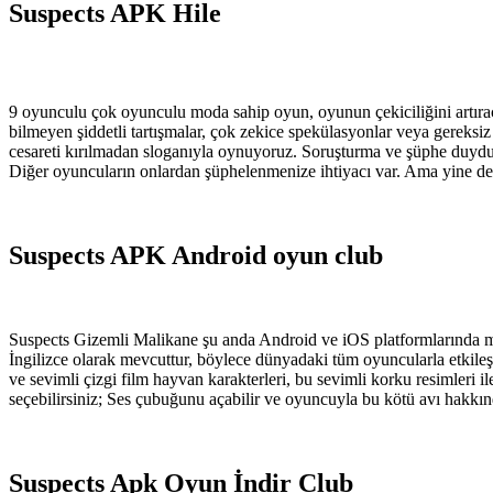
Suspects APK Hile
9 oyunculu çok oyunculu moda sahip oyun, oyunun çekiciliğini artıra
bilmeyen şiddetli tartışmalar, çok zekice spekülasyonlar veya gereksiz
cesareti kırılmadan sloganıyla oynuyoruz. Soruşturma ve şüphe duydukt
Diğer oyuncuların onlardan şüphelenmenize ihtiyacı var. Ama yine de 
Suspects APK Android oyun club
Suspects Gizemli Malikane şu anda Android ve iOS platformlarında mev
İngilizce olarak mevcuttur, böylece dünyadaki tüm oyuncularla etkileşim
ve sevimli çizgi film hayvan karakterleri, bu sevimli korku resimleri 
seçebilirsiniz; Ses çubuğunu açabilir ve oyuncuyla bu kötü avı hakkınd
Suspects Apk Oyun İndir Club