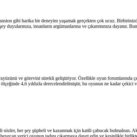
ansion gibi harika bir deneyim yaşamak gerçekten çok ucuz. Birbiriniz
 duyularınıza, insanların argümanlarına ve çıkarımınıza dayanır. Bunun
yüzünü ve görevini sürekli geliştiriyor. Özellikle oyun forumlarında çek
ölçeğinde 4,6 yıldızla derecelendirilmiştir, bu oyunun ne kadar çekici v
i sözler, her şey şüpheli ve kazanmak için katili çabucak bulmalısın. Aks
eyecan verici oyunun tadını çıkarmaya davet edin ve kesinlikle birlikte