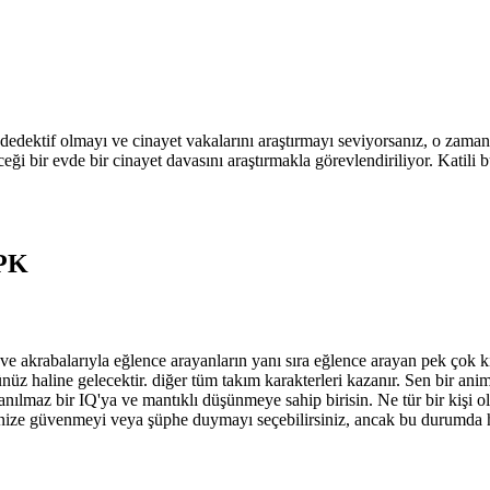
 dedektif olmayı ve cinayet vakalarını araştırmayı seviyorsanız, o zama
ği bir evde bir cinayet davasını araştırmakla görevlendiriliyor. Katil
APK
 akrabalarıyla eğlence arayanların yanı sıra eğlence arayan pek çok kiş
üz haline gelecektir. diğer tüm takım karakterleri kazanır. Sen bir ani
nanılmaz bir IQ'ya ve mantıklı düşünmeye sahip birisin. Ne tür bir kişi o
rinize güvenmeyi veya şüphe duymayı seçebilirsiniz, ancak bu durumda h