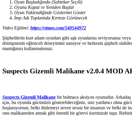
Oyun Başladığında (Sahtekar Seçili)
Oyunu Kapat ve Yeniden Başlat
Oyun Yüklendiğinde Gösterimi Göster
İmp Adı Toplantıda Kırmızı Görünecek
Video Eğitimi:
https://vimeo.com/540544972
Şüphelilerin kurt adam oyunları gibi aşk oyunlarını seviyorsanız veya
dönüşmenin eğlenceli deneyimini sunuyor ve herkesin şüpheli olabilece
mantığınızı kullanmalısınız.
Suspects Gizemli Malikane v2.0.4 MOD 
Suspects Gizemli Malikane
bir bulmaca aksiyon oyunudur. Arkadaş ve
için, bu oyunda gücünüzü gösterebileceğiniz, size yardımcı olma gücün
hoşlanıyorsun, belki dinlemeyi seven sessiz bir insansın ve belki de i
onu malikaneden atmak gibi önemli bir görevi üzerinizde taşır. Birbi