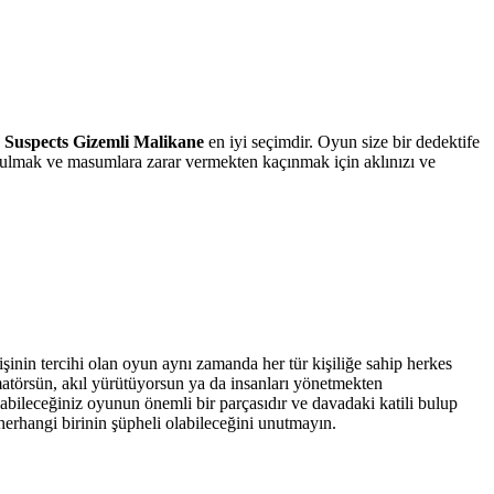
n
Suspects Gizemli Malikane
en iyi seçimdir. Oyun size bir dedektife
i bulmak ve masumlara zarar vermekten kaçınmak için aklınızı ve
inin tercihi olan oyun aynı zamanda her tür kişiliğe sahip herkes
matörsün, akıl yürütüyorsun ya da insanları yönetmekten
labileceğiniz oyunun önemli bir parçasıdır ve davadaki katili bulup
erhangi birinin şüpheli olabileceğini unutmayın.