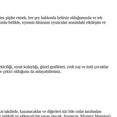
den şüphe etmek, her şey hakkında belirsiz olduğunuzda ve tek
la birlikte, oyunun itirazının oyuncular arasındaki etkileşim ve
iciliği, oyun kolaylığı, güzel grafikleri, yedi yaş ve üstü çocuklar
e çekici olduğunu da anlayabilirsiniz.
i takdirde, kazanacaklar ve diğerleri sizi bile onlar tarafından
 şiddetli ve eğlenceli bir savaş olacak. Suspects: Mystery Mansion'ı