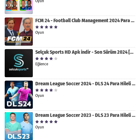
Oyun
FCM 24 - Football Club Management 2024 Para Hileli MOD APK indir [v1.0.4]
Oyun
Selçuk Sports HD Apk indir - Son Sürüm 2024 [2.0.1.9]
Eğlence
Dream League Soccer 2024 - DLS 24 Para Hileli MOD APK indir [v11.050]
Oyun
Dream League Soccer 2023 - DLS 23 Para Hileli MOD APK [v11.020]
Oyun