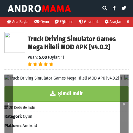
Ana Sayfa
Oyun
Eğlence
Güvenlik
Araçlar
Truck Driving Simulator Games
Mega Hileli MOD APK [v4.0.2]
Puan:
5.00
(Oylar: 1)
Şimdi İndir
QR Kodu ile İndir
Kategori:
Oyun
Platform:
Android