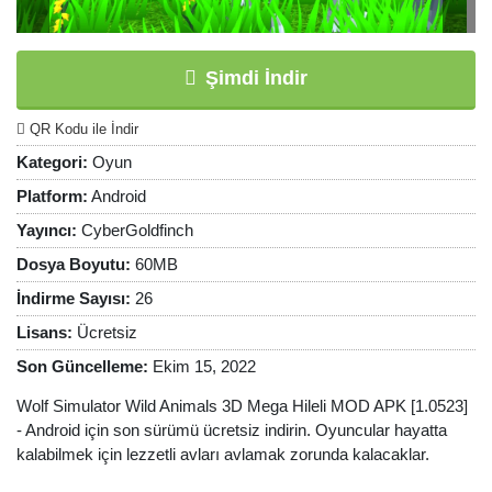
Şimdi İndir
QR Kodu ile İndir
Kategori:
Oyun
Platform:
Android
Yayıncı:
CyberGoldfinch
Dosya Boyutu:
60MB
İndirme Sayısı:
26
Lisans:
Ücretsiz
Son Güncelleme:
Ekim 15, 2022
Wolf Simulator Wild Animals 3D Mega Hileli MOD APK [1.0523]
- Android için son sürümü ücretsiz indirin. Oyuncular hayatta
kalabilmek için lezzetli avları avlamak zorunda kalacaklar.