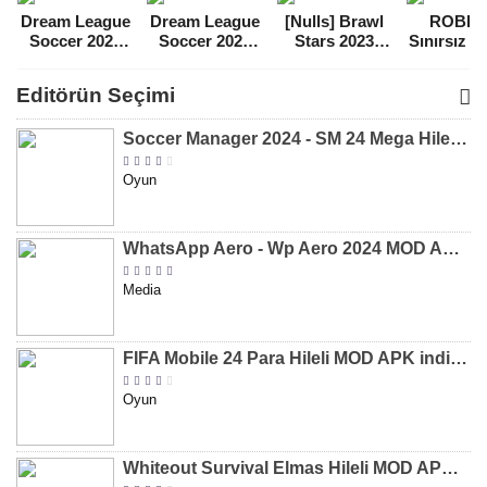
Dream League
Dream League
[Nulls] Brawl
ROBL
Soccer 2021
Soccer 2022
Stars 2023
Sınırsız 
Para Hileli
Para Hileli
Mega Hileli
Hileli 
MOD APK
MOD APK
MOD APK
APK
Editörün Seçimi
[v8.31]
[v9.12]
[v47.227]
[v2.589.5
Soccer Manager 2024 - SM 24 Mega Hileli MOD APK indir [v3.0.0]
Oyun
WhatsApp Aero - Wp Aero 2024 MOD APK indir [v10.0.2]
Media
FIFA Mobile 24 Para Hileli MOD APK indir [v20.1.02]
Oyun
Whiteout Survival Elmas Hileli MOD APK indir [v1.13.1]