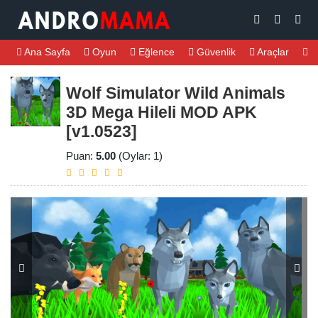
Ana Sayfa
Oyun
Eğlence
Güvenlik
Araçlar
M
Wolf Simulator Wild Animals
3D Mega Hileli MOD APK
[v1.0523]
Puan:
5.00
(Oylar: 1)