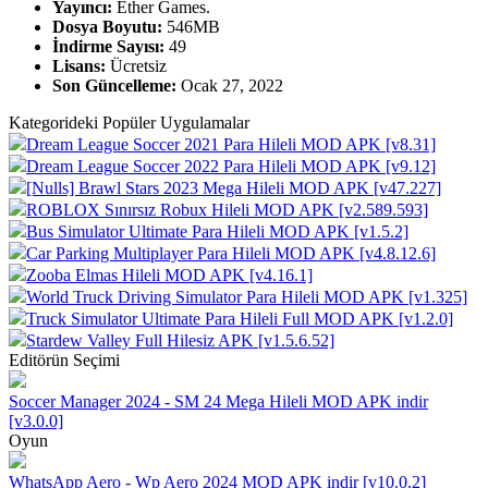
Yayıncı:
Ether Games.
Dosya Boyutu:
546MB
İndirme Sayısı:
49
Lisans:
Ücretsiz
Son Güncelleme:
Ocak 27, 2022
Kategorideki Popüler Uygulamalar
Dream League Soccer 2021 Para Hileli MOD APK [v8.31]
Dream League Soccer 2022 Para Hileli MOD APK [v9.12]
[Nulls] Brawl Stars 2023 Mega Hileli MOD APK [v47.227]
ROBLOX Sınırsız Robux Hileli MOD APK [v2.589.593]
Bus Simulator Ultimate Para Hileli MOD APK [v1.5.2]
Car Parking Multiplayer Para Hileli MOD APK [v4.8.12.6]
Zooba Elmas Hileli MOD APK [v4.16.1]
World Truck Driving Simulator Para Hileli MOD APK [v1.325]
Truck Simulator Ultimate Para Hileli Full MOD APK [v1.2.0]
Stardew Valley Full Hilesiz APK [v1.5.6.52]
Editörün Seçimi
Soccer Manager 2024 - SM 24 Mega Hileli MOD APK indir
[v3.0.0]
Oyun
WhatsApp Aero - Wp Aero 2024 MOD APK indir [v10.0.2]