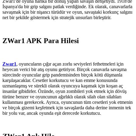
Zwar1'de oyuna harika bir dönüş yapan savaşın dehşetiydi. 1918'de
İspanya'da bir grip salgını patlak verdiğinde. Ek olarak, canavarlarla
savaşmak için bir nişancı türüdür ve oyun, savaştaki korkunç salgını
net bir şekilde göstermek için stratejik unsurları birleştirir.
ZWar1 APK Para Hilesi
Zwar1
, oyuncuların çığır açan zorlu seviyeleri fethetmeleri için
heyecan verici bir atış oyunu getiriyor. Birçok canavarla savaşma
sürecinde oyuncular grip pandemisinden birçok kötü düşmanla
karşılaşacaklar. Cesetler korkutucu ve kan emme konusunda
uzmanlaşmış ve sürekli olarak oyuncuya kaşımak için koşan aç
insanlar gibidirler. Özünde, oyun zombileri yok etmek için dövüş
türüne benzer ve oyuncunun ağırlıklı olarak silah olan silahları
kullanması gerekecek. Ayrıca, oyuncunun tüm cesetleri yok etmenin
ve birçok gizemi keşfetmek için savaşlarda daha derine inmenin tek
bir yolu var, ancak oyunda eşit derecede korkutucu.