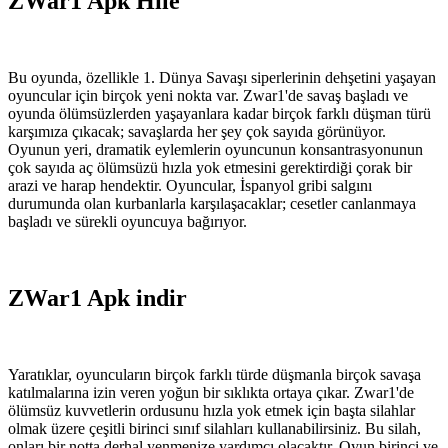
ZWar1 Apk Hile
Bu oyunda, özellikle 1. Dünya Savaşı siperlerinin dehşetini yaşayan
oyuncular için birçok yeni nokta var. Zwar1'de savaş başladı ve
oyunda ölümsüzlerden yaşayanlara kadar birçok farklı düşman türü
karşımıza çıkacak; savaşlarda her şey çok sayıda görünüyor.
Oyunun yeri, dramatik eylemlerin oyuncunun konsantrasyonunun
çok sayıda aç ölümsüzü hızla yok etmesini gerektirdiği çorak bir
arazi ve harap hendektir. Oyuncular, İspanyol gribi salgını
durumunda olan kurbanlarla karşılaşacaklar; cesetler canlanmaya
başladı ve sürekli oyuncuya bağırıyor.
ZWar1 Apk indir
Yaratıklar, oyuncuların birçok farklı türde düşmanla birçok savaşa
katılmalarına izin veren yoğun bir sıklıkta ortaya çıkar. Zwar1'de
ölümsüz kuvvetlerin ordusunu hızla yok etmek için başta silahlar
olmak üzere çeşitli birinci sınıf silahları kullanabilirsiniz. Bu silah,
onları bir notta derhal yenmenize yardımcı olacaktır. Oyun birinci ve