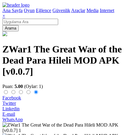
Ana Sayfa
Oyun
Eğlence
Güvenlik
Araçlar
Media
Internet
×
Arama
ZWar1 The Great War of the
Dead Para Hileli MOD APK
[v0.0.7]
Puan:
5.00
(Oylar: 1)
Facebook
Twitter
Linkedin
E-mail
WhatsApp