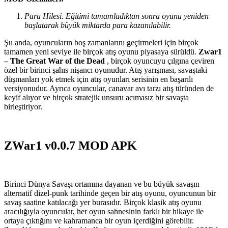
Para Hilesi. Eğitimi tamamladıktan sonra oyunu yeniden
başlatarak büyük miktarda para kazanılabilir.
Şu anda, oyuncuların boş zamanlarını geçirmeleri için birçok
tamamen yeni seviye ile birçok atış oyunu piyasaya sürüldü.
Zwar1
– The Great War of the Dead
, birçok oyuncuyu çılgına
çeviren
özel bir birinci şahıs nişancı oyunudur. Atış yarışması, savaştaki
düşmanları yok etmek için atış oyunları serisinin en başarılı
versiyonudur. Ayrıca oyuncular, canavar avı tarzı atış türünden de
keyif alıyor ve birçok stratejik unsuru acımasız bir savaşta
birleştiriyor.
ZWar1 v0.0.7 MOD APK
Birinci Dünya Savaşı ortamına dayanan ve bu büyük savaşın
alternatif dizel-punk tarihinde geçen bir atış oyunu, oyuncunun bir
savaş saatine katılacağı yer burasıdır. Birçok klasik atış oyunu
aracılığıyla oyuncular, her oyun sahnesinin farklı bir hikaye ile
ortaya çıktığını ve kahramanca bir oyun içerdiğini görebilir.