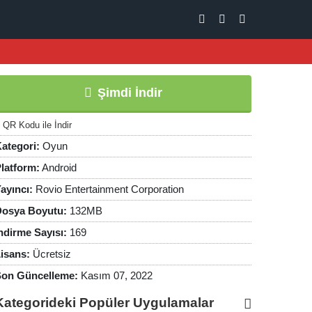
Şimdi İndir
QR Kodu ile İndir
ategori:
Oyun
latform:
Android
ayıncı:
Rovio Entertainment Corporation
osya Boyutu:
132MB
ndirme Sayısı:
169
isans:
Ücretsiz
on Güncelleme:
Kasım 07, 2022
Kategorideki Popüler Uygulamalar