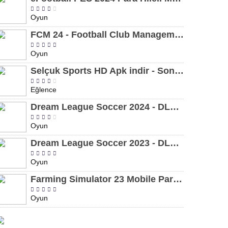
Oyun
FCM 24 - Football Club Management 2024 Para Hileli MOD APK indir [v1.0.4]
Oyun
Selçuk Sports HD Apk indir - Son Sürüm 2024 [2.0.1.9]
Eğlence
Dream League Soccer 2024 - DLS 24 Para Hileli MOD APK indir [v11.050]
Oyun
Dream League Soccer 2023 - DLS 23 Para Hileli MOD APK [v11.020]
Oyun
Farming Simulator 23 Mobile Para Hileli MOD APK indir [v0.0.0.8]
Oyun