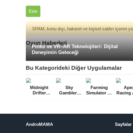
Ekle
SPAM, konu dışı, hakaret ve kişisel saldırı içeren 
Oyun Haberleri
Pinko ve VR–AR Teknolojileri: Dijital
Deneyimin Geleceği
Bu Kategorideki Diğer Uygulamalar
Midnight
Sky
Farming
Ape
Drifter
Gamblers
Simulator 20
Racing 
Online Race
Infinite Jets
Para Hileli
Hileli
Araba Hileli
Full Para
MOD APK
APK [v1
MOD APK
Hileli MOD
[v0.0.0.83]
[v1.7.5]
APK [v1.0.4]
AndroMAMA
Sayfalar