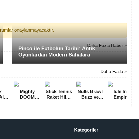
yorumlar onaylanmayacaktır.
Daha Fazla Haber »
Pinco ile Futbolun Tarihi: Antik
Oyunlardan Modern Sahalara
Daha Fazla »
x
Mighty
Stick Tennis
Nulls Brawl
Idle Inn
Altın
DOOM
Raket Hileli
Buzz ve
Empire
 MOD
Mega Hileli
MOD APK
Griff Hileli
Tycoon Para
.5.3]
MOD APK
[v2.9.6]
MOD APK
Hileli MOD
[v0.15.1]
[v30.242]
APK [v1.8.0]
Kategoriler