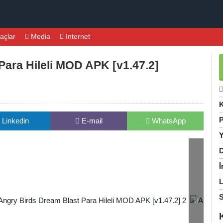
açlar
Media
Internet
Para Hileli MOD APK [v1.47.2]
K
P
Linkedin
E-mail
WhatsApp
Y
D
İ
L
S