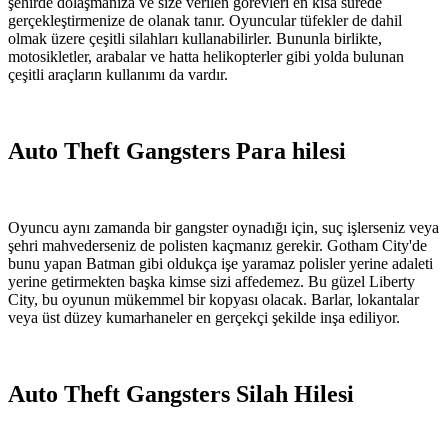
şehirde dolaşmanıza ve size verilen görevleri en kısa sürede
gerçekleştirmenize de olanak tanır. Oyuncular tüfekler de dahil
olmak üzere çeşitli silahları kullanabilirler. Bununla birlikte,
motosikletler, arabalar ve hatta helikopterler gibi yolda bulunan
çeşitli araçların kullanımı da vardır.
Auto Theft Gangsters Para hilesi
Oyuncu aynı zamanda bir gangster oynadığı için, suç işlerseniz veya
şehri mahvederseniz de polisten kaçmanız gerekir. Gotham City'de
bunu yapan Batman gibi oldukça işe yaramaz polisler yerine adaleti
yerine getirmekten başka kimse sizi affedemez. Bu güzel Liberty
City, bu oyunun mükemmel bir kopyası olacak. Barlar, lokantalar
veya üst düzey kumarhaneler en gerçekçi şekilde inşa ediliyor.
Auto Theft Gangsters Silah Hilesi