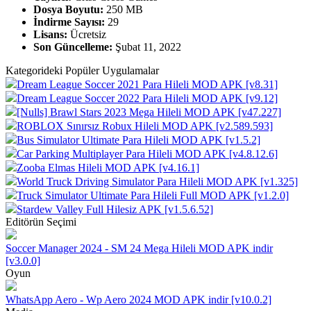
Dosya Boyutu:
250 MB
İndirme Sayısı:
29
Lisans:
Ücretsiz
Son Güncelleme:
Şubat 11, 2022
Kategorideki Popüler Uygulamalar
Dream League Soccer 2021 Para Hileli MOD APK [v8.31]
Dream League Soccer 2022 Para Hileli MOD APK [v9.12]
[Nulls] Brawl Stars 2023 Mega Hileli MOD APK [v47.227]
ROBLOX Sınırsız Robux Hileli MOD APK [v2.589.593]
Bus Simulator Ultimate Para Hileli MOD APK [v1.5.2]
Car Parking Multiplayer Para Hileli MOD APK [v4.8.12.6]
Zooba Elmas Hileli MOD APK [v4.16.1]
World Truck Driving Simulator Para Hileli MOD APK [v1.325]
Truck Simulator Ultimate Para Hileli Full MOD APK [v1.2.0]
Stardew Valley Full Hilesiz APK [v1.5.6.52]
Editörün Seçimi
Soccer Manager 2024 - SM 24 Mega Hileli MOD APK indir
[v3.0.0]
Oyun
WhatsApp Aero - Wp Aero 2024 MOD APK indir [v10.0.2]