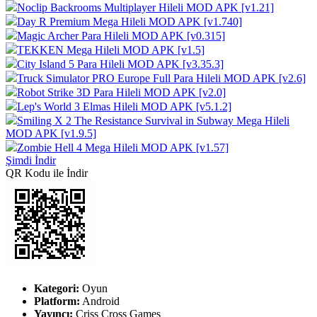
Noclip Backrooms Multiplayer Hileli MOD APK [v1.21]
Day R Premium Mega Hileli MOD APK [v1.740]
Magic Archer Para Hileli MOD APK [v0.315]
TEKKEN Mega Hileli MOD APK [v1.5]
City Island 5 Para Hileli MOD APK [v3.35.3]
Truck Simulator PRO Europe Full Para Hileli MOD APK [v2.6]
Robot Strike 3D Para Hileli MOD APK [v2.0]
Lep's World 3 Elmas Hileli MOD APK [v5.1.2]
Smiling X 2 The Resistance Survival in Subway Mega Hileli
MOD APK [v1.9.5]
Zombie Hell 4 Mega Hileli MOD APK [v1.57]
Şimdi İndir
QR Kodu ile İndir
Kategori:
Oyun
Platform:
Android
Yayıncı:
Criss Cross Games