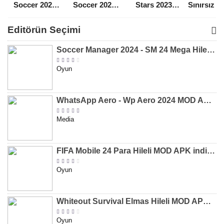
Soccer 2021
Soccer 2022
Stars 2023
Sınırsız 
Para Hileli
Para Hileli
Mega Hileli
Hileli 
MOD APK
MOD APK
MOD APK
APK
Editörün Seçimi
[v8.31]
[v9.12]
[v47.227]
[v2.589.5
Soccer Manager 2024 - SM 24 Mega Hileli MOD APK indir [v3.0.0]
Oyun
WhatsApp Aero - Wp Aero 2024 MOD APK indir [v10.0.2]
Media
FIFA Mobile 24 Para Hileli MOD APK indir [v20.1.02]
Oyun
Whiteout Survival Elmas Hileli MOD APK indir [v1.13.1]
Oyun