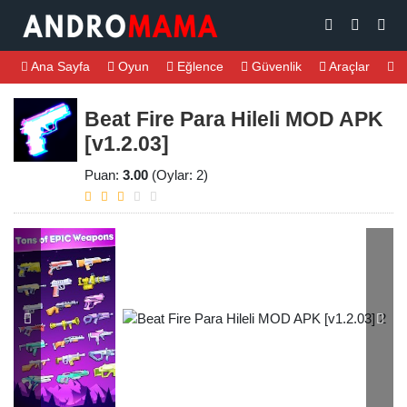
Ana Sayfa
Oyun
Eğlence
Güvenlik
Araçlar
M
Beat Fire Para Hileli MOD APK
[v1.2.03]
Puan:
3.00
(Oylar: 2)