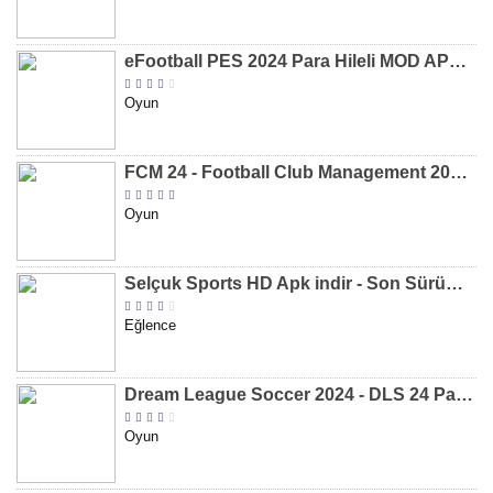
eFootball PES 2024 Para Hileli MOD APK indir [v8.2.0]
Oyun
FCM 24 - Football Club Management 2024 Para Hileli MOD APK indir [v1.0.4]
Oyun
Selçuk Sports HD Apk indir - Son Sürüm 2024 [2.0.1.9]
Eğlence
Dream League Soccer 2024 - DLS 24 Para Hileli MOD APK indir [v11.050]
Oyun