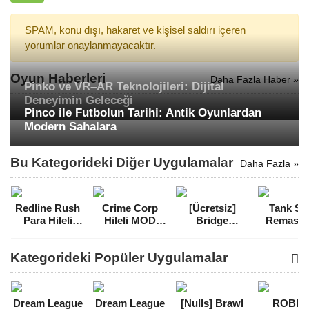
SPAM, konu dışı, hakaret ve kişisel saldırı içeren
yorumlar onaylanmayacaktır.
Oyun Haberleri
Daha Fazla Haber »
Pinko ve VR–AR Teknolojileri: Dijital
Deneyimin Geleceği
Pinco ile Futbolun Tarihi: Antik Oyunlardan
Modern Sahalara
Bu Kategorideki Diğer Uygulamalar
Daha Fazla »
Redline Rush
Crime Corp
[Ücretsiz]
Tank St
Para Hileli
Hileli MOD
Bridge
Remaste
MOD APK
APK [v0.8.7]
Constructor
Para Hil
[v1.4.0]
The Walking
MOD A
Kategorideki Popüler Uygulamalar
Dead Full APK
[v1.0.0
(v1.1)
Dream League
Dream League
[Nulls] Brawl
ROBL