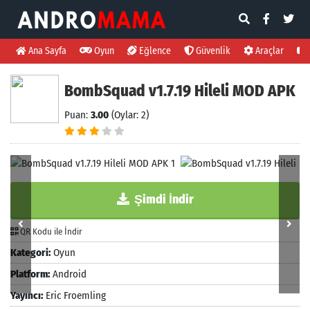
Ana Sayfa
Oyun
Eğlence
Güvenlik
Araçlar
BombSquad v1.7.19 Hileli MOD APK
Puan:
3.00
(Oylar: 2)
Şimdi İndir
QR Kodu ile İndir
Kategori:
Oyun
Platform:
Android
Yayıncı:
Eric Froemling