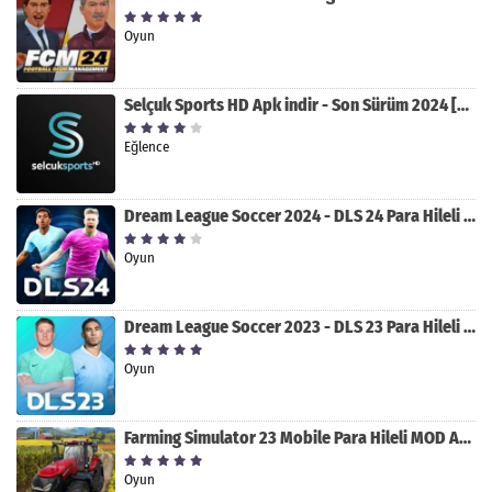
Oyun
Selçuk Sports HD Apk indir - Son Sürüm 2024 [2.0.1.9]
Eğlence
Dream League Soccer 2024 - DLS 24 Para Hileli MOD APK indir [v11.050]
Oyun
Dream League Soccer 2023 - DLS 23 Para Hileli MOD APK [v11.020]
Oyun
Farming Simulator 23 Mobile Para Hileli MOD APK indir [v0.0.0.8]
Oyun