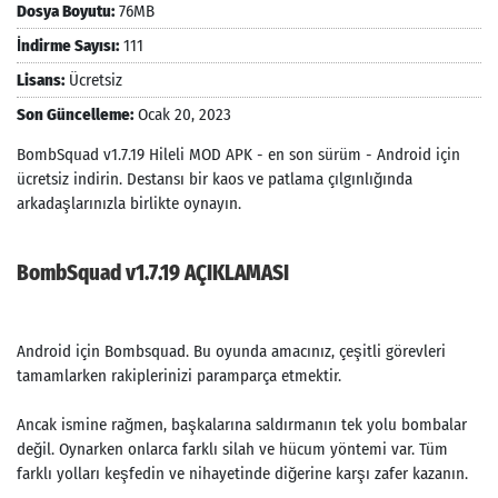
Dosya Boyutu:
76MB
İndirme Sayısı:
111
Lisans:
Ücretsiz
Son Güncelleme:
Ocak 20, 2023
BombSquad v1.7.19 Hileli MOD APK - en son sürüm - Android için
ücretsiz indirin. Destansı bir kaos ve patlama çılgınlığında
arkadaşlarınızla birlikte oynayın.
BombSquad v1.7.19 AÇIKLAMASI
Android için Bombsquad. Bu oyunda amacınız, çeşitli görevleri
tamamlarken rakiplerinizi paramparça etmektir.
Ancak ismine rağmen, başkalarına saldırmanın tek yolu bombalar
değil. Oynarken onlarca farklı silah ve hücum yöntemi var. Tüm
farklı yolları keşfedin ve nihayetinde diğerine karşı zafer kazanın.