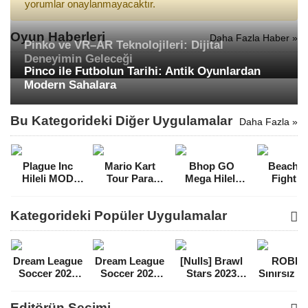
yorumlar onaylanmayacaktır.
Oyun Haberleri
Daha Fazla Haber »
Pinko ve VR–AR Teknolojileri: Dijital
Deneyimin Geleceği
Pinco ile Futbolun Tarihi: Antik Oyunlardan
Modern Sahalara
Bu Kategorideki Diğer Uygulamalar
Daha Fazla »
Plague Inc
Mario Kart
Bhop GO
Beach 
Hileli MOD
Tour Para
Mega Hileli
Fight F
APK [v1.19.7]
Hileli MOD
MOD APK
Survival 
APK [v2.10.1]
[v209]
Hileli 
Kategorideki Popüler Uygulamalar
APK [v0.
Dream League
Dream League
[Nulls] Brawl
ROBL
Soccer 2021
Soccer 2022
Stars 2023
Sınırsız 
Para Hileli
Para Hileli
Mega Hileli
Hileli 
MOD APK
MOD APK
MOD APK
APK
Editörün Seçimi