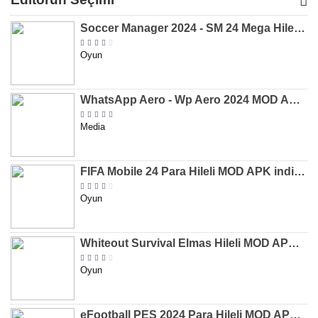
[v8.31]
[v9.12]
[v47.227]
[v2.589.5
Soccer Manager 2024 - SM 24 Mega Hileli MOD APK indir [v3.0.0]
Oyun
WhatsApp Aero - Wp Aero 2024 MOD APK indir [v10.0.2]
Media
FIFA Mobile 24 Para Hileli MOD APK indir [v20.1.02]
Oyun
Whiteout Survival Elmas Hileli MOD APK indir [v1.13.1]
Oyun
eFootball PES 2024 Para Hileli MOD APK indir [v8.2.0]