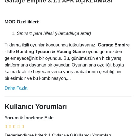
Garage Empire 3.1.1 APK AÇIKLAMASI
MOD Özellikleri:
Sınırsız para hilesi (Harcadıkça artar)
Tıklama ilgili oyunlar konusunda tutkuluysanız,
Garage Empire
- Idle Building Tycoon & Racing Game
oyunu görmezden
gelemeyeceğiniz bir oyundur. Bu, günümüzün en hızlı yarış
platformuna dayanan bir oyundur. Oyunun ana özelliği, boşta
kalma kralı ile heyecan verici yarış arabalarının çeşitliliğinin
birleşimidir ve bu kombinasyon,...
Daha Fazla
Kullanıcı Yorumları
Yorum & İnceleme Ekle
Değerlendirme kriteri: 1 Oylar ve 0 Kullanıcı Yorumları