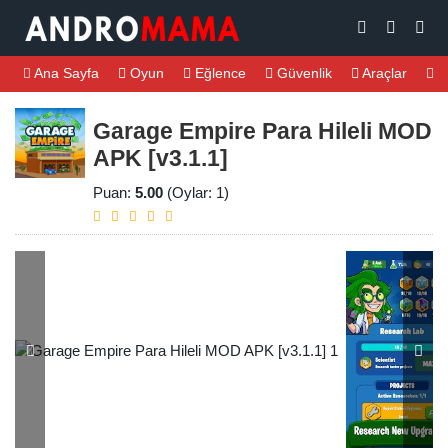
Ana Sayfa
Oyun
Eğlence
Güvenlik
Araçlar
M
Garage Empire Para Hileli MOD
APK [v3.1.1]
Puan:
5.00
(Oylar: 1)