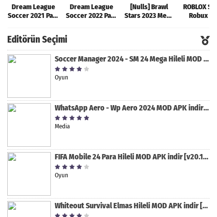
Dream League
Dream League
[Nulls] Brawl
ROBLOX Sın
Soccer 2021 Para
Soccer 2022 Para
Stars 2023 Mega
Robux Hil
Hileli MOD APK
Hileli MOD APK
Hileli MOD APK
MOD AP
[v8.31]
[v9.12]
[v47.227]
[v2.589.5
Editörün Seçimi
Soccer Manager 2024 - SM 24 Mega Hileli MOD APK indir [v3.0.0]
Oyun
WhatsApp Aero - Wp Aero 2024 MOD APK indir [v10.0.2]
Media
FIFA Mobile 24 Para Hileli MOD APK indir [v20.1.02]
Oyun
Whiteout Survival Elmas Hileli MOD APK indir [v1.13.1]