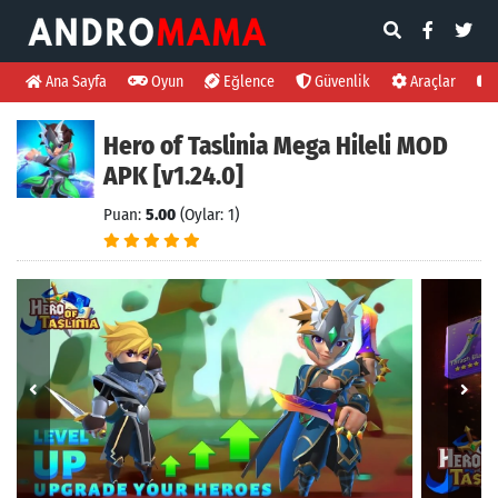
Ana Sayfa
Oyun
Eğlence
Güvenlik
Araçlar
Hero of Taslinia Mega Hileli MOD
APK [v1.24.0]
Puan:
5.00
(Oylar: 1)