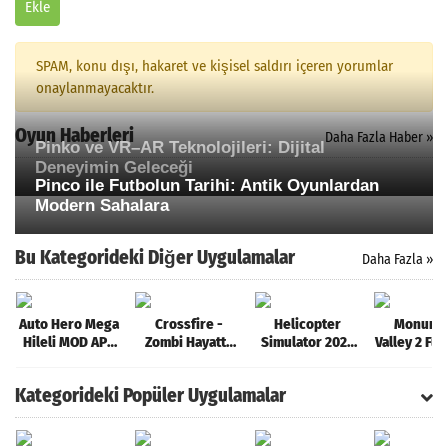
Ekle
SPAM, konu dışı, hakaret ve kişisel saldırı içeren yorumlar
onaylanmayacaktır.
Oyun Haberleri
Daha Fazla Haber »
Pinko ve VR–AR Teknolojileri: Dijital
Deneyimin Geleceği
Pinco ile Futbolun Tarihi: Antik Oyunlardan
Modern Sahalara
Bu Kategorideki Diğer Uygulamalar
Daha Fazla »
Auto Hero Mega
Crossfire -
Helicopter
Monume
Hileli MOD APK
Zombi Hayatta
Simulator 2021
Valley 2 Fu
[v1.0.27.68.23]
Kalma Nişancı
Mega Hileli MOD
APK [v2.0
Oyunu Para Hileli
APK [v1.0.6]
Kategorideki Popüler Uygulamalar
MOD APK
[v1.1.11]