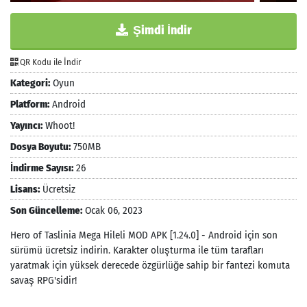
Şimdi İndir
QR Kodu ile İndir
Kategori:
Oyun
Platform:
Android
Yayıncı:
Whoot!
Dosya Boyutu:
750MB
İndirme Sayısı:
26
Lisans:
Ücretsiz
Son Güncelleme:
Ocak 06, 2023
Hero of Taslinia Mega Hileli MOD APK [1.24.0] - Android için son
sürümü ücretsiz indirin. Karakter oluşturma ile tüm tarafları
yaratmak için yüksek derecede özgürlüğe sahip bir fantezi komuta
savaş RPG'sidir!