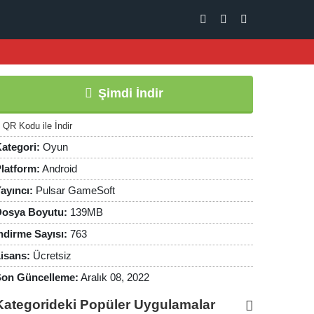
Şimdi İndir
QR Kodu ile İndir
ategori:
Oyun
latform:
Android
ayıncı:
Pulsar GameSoft
osya Boyutu:
139MB
ndirme Sayısı:
763
isans:
Ücretsiz
on Güncelleme:
Aralık 08, 2022
Kategorideki Popüler Uygulamalar