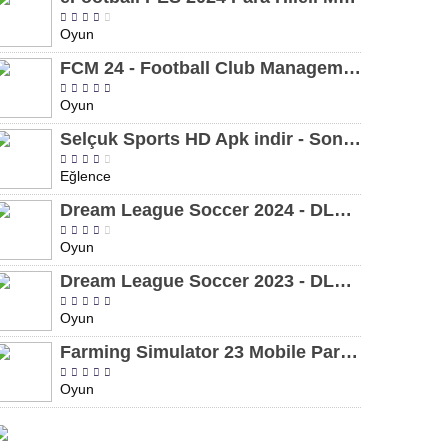
Oyun
FCM 24 - Football Club Management 2024 Para Hileli MOD APK indir [v1.0.4]
Oyun
Selçuk Sports HD Apk indir - Son Sürüm 2024 [2.0.1.9]
Eğlence
Dream League Soccer 2024 - DLS 24 Para Hileli MOD APK indir [v11.050]
Oyun
Dream League Soccer 2023 - DLS 23 Para Hileli MOD APK [v11.020]
Oyun
Farming Simulator 23 Mobile Para Hileli MOD APK indir [v0.0.0.8]
Oyun