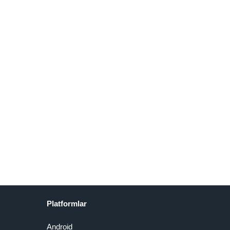
Radio
Tarım Gün
Dig This
Fill The
Commander
Köy Tarım
ipucu Hileli
Fridge Hileli
Hilesiz Full
Para Hileli
MOD APK
MOD APK
MOD APK
MOD APK
[v1.1.53]
[v1.14.2]
[v1.426]
[v1.2.44]
Platformlar
Android