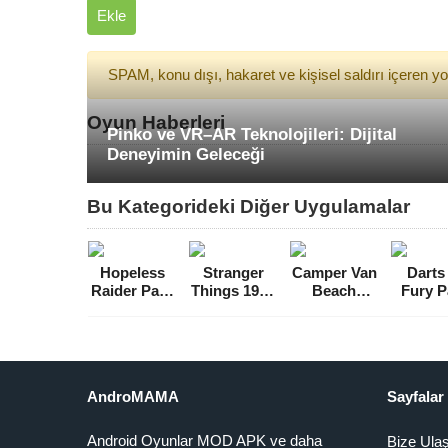
Ekle
SPAM, konu dışı, hakaret ve kişisel saldırı içeren 
Oyun Haberleri
Pinko ve VR–AR Teknolojileri: Dijital
Deneyimin Geleceği
Bu Kategorideki Diğer Uygulamalar
Hopeless
Stranger
Camper Van
Darts
Raider Para
Things 1984
Beach
Fury P
Hileli MOD
Full MOD
Resort Para
Hileli
APK [v2.5.0]
APK
Hileli MOD
AP
[v1.0.409]
APK [v1.5.1]
[v3.4.2.
AndroMAMA
Sayfalar
Android Oyunlar MOD APK ve daha
Bize Ula