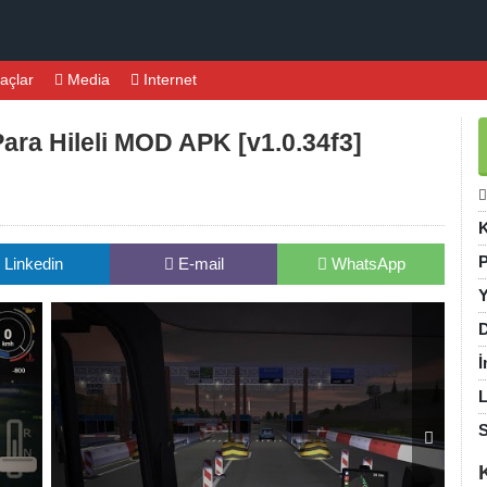
açlar
Media
Internet
ara Hileli MOD APK [v1.0.34f3]
K
P
Linkedin
E-mail
WhatsApp
Y
D
İ
L
S