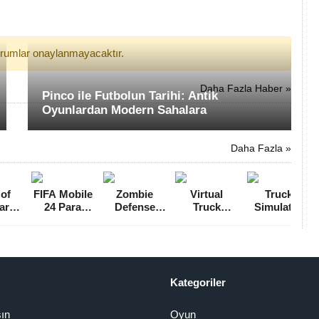
yorumlar onaylanmayacaktır.
Daha Fazla Haber »
Pinco ile Futbolun Tarihi: Antik
Oyunlardan Modern Sahalara
Daha Fazla »
 of
FIFA Mobile
Zombie
Virtual
Truck
ara
24 Para
Defense
Truck
Simulator
 MOD
Hileli MOD
Para Hileli
Manager 2
Ultimate
K
APK indir
MOD APK
Hileli MOD
Para Hileli
2715]
[v20.1.02]
[v12.8.5]
APK
Full MOD
[v1.0.20]
APK [v1.2.0]
Kategoriler
şın
Oyun