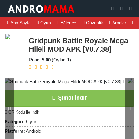
Ana Sayfa
Oyun
Eğlence
Güvenlik
Araçlar
M
Gridpunk Battle Royale Mega
Hileli MOD APK [v0.7.38]
Puan:
5.00
(Oylar: 1)
Şimdi İndir
QR Kodu ile İndir
Kategori:
Oyun
Platform:
Android