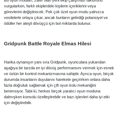
Bu oyun modları, zafer olan yeni ekip çalışması faktörünü
vurgularken, farklı ekiplerdeki kişilerin içeriklerini veya
görevlerini değiştirecek. Pek çok özel oyun modu yalnızca
vesilelerle ortaya çıkar, ancak bunların getirdiği potansiyel ve
ödüller her ateşli dövüşçü için bol miktarda bulunur.
Gridpunk Battle Royale Elmas Hilesi
Harika oynanışın yanı sıra Gridpunk, oyunculara yukarıdan
aşağıya bir tarzda en iyi dövüş performansını vermek için esnek
ve üstün bir kontrol mekanizmasına sahiptir. Ayrıca oyun, birçok
durumda insanların duyularını harekete geçirirken onlara daha
fazla doğruluk sağlamak için çift oyun kolu mekaniğini
benimsiyor. Tabii ki, herkes birçok yaratıcı oyun moduna
dalmışken konsolu özelleştirebilir ve bazı işlevleri daha iyi etki
için değiştirebilir.