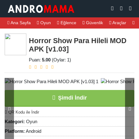
Ana Sayfa
Oyun
Eğlence
Güvenlik
Araçlar
M
Horror Show Para Hileli MOD
APK [v1.03]
Puan:
5.00
(Oylar: 1)
Şimdi İndir
QR Kodu ile İndir
Kategori:
Oyun
Platform:
Android