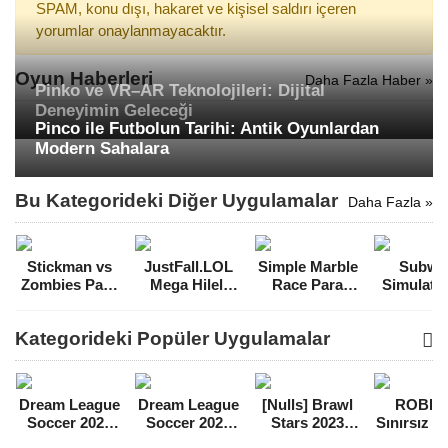
SPAM, konu dışı, hakaret ve kişisel saldırı içeren
yorumlar onaylanmayacaktır.
Oyun Haberleri
Daha Fazla Haber »
Pinko ve VR–AR Teknolojileri: Dijital
Deneyimin Geleceği
Pinco ile Futbolun Tarihi: Antik Oyunlardan
Modern Sahalara
Bu Kategorideki Diğer Uygulamalar
Daha Fazla »
Stickman vs
JustFall.LOL
Simple Marble
Subwa
Zombies Para
Mega Hileli
Race Para
Simulato
Hileli MOD
MOD APK
Hileli MOD
Para Hil
APK [v1.5.12]
[v1.150]
APK [v3.2]
MOD A
Kategorideki Popüler Uygulamalar
[v3.9.2
Dream League
Dream League
[Nulls] Brawl
ROBL
Soccer 2021
Soccer 2022
Stars 2023
Sınırsız 
Para Hileli
Para Hileli
Mega Hileli
Hileli 