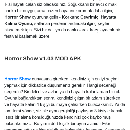
ikisi hayatı çalan siz olacaksınız. Soğukkanlı bir avcı olmak
harika bir duygu, ama bazen hayatını korumak daha ilginç.
Horror Show
oyununa gelin
- Korkunç Çevrimiçi Hayatta
Kalma Oyunu
, sallanan perdenin ardındaki ilginç şeyleri
hissetmek için. Sizi bir deli ya da canlı olarak karşılayacak bir
festival başlamak üzere.
Horror Show v1.03 MOD APK
Horror Show
dünyasına girerken, kendiniz için en iyi seçimi
yapmak için dikkatlice düşünmeniz gerekir. Hangi seçeneği
seçerdin? Bir deli ol ve avlan ya da hayatta kalanlardan biri ol.
Oyuna bağlandıktan sonra, kendinizi çılgın bir adam sürerken
ve hayatta kalan 4 kişiyi bulmaya çalışırken bulacaksınız. Ya da
tam tersi yönde, sizinle aynı gerginliği paylaşan 3 kişiyle kapalı,
ıssız bir alana konulduğunuzda kendinizi çok kaybolmuş
bulacaksınız… Bu yirmi dört kişilik bir oyun alanıdır Fikir
tamamen zıttır ve kim olduğunu bulacaktır. kazanan. Kazanmak