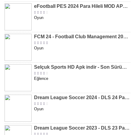
eFootball PES 2024 Para Hileli MOD APK indir [v8.2.0]
Oyun
FCM 24 - Football Club Management 2024 Para Hileli MOD APK indir [v1.0.4]
Oyun
Selçuk Sports HD Apk indir - Son Sürüm 2024 [2.0.1.9]
Eğlence
Dream League Soccer 2024 - DLS 24 Para Hileli MOD APK indir [v11.050]
Oyun
Dream League Soccer 2023 - DLS 23 Para Hileli MOD APK [v11.020]