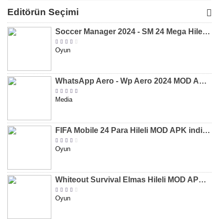
MOD APK
MOD APK
MOD APK
APK
Editörün Seçimi
[v8.31]
[v9.12]
[v47.227]
[v2.589.5
Soccer Manager 2024 - SM 24 Mega Hileli MOD APK indir [v3.0.0]
Oyun
WhatsApp Aero - Wp Aero 2024 MOD APK indir [v10.0.2]
Media
FIFA Mobile 24 Para Hileli MOD APK indir [v20.1.02]
Oyun
Whiteout Survival Elmas Hileli MOD APK indir [v1.13.1]
Oyun