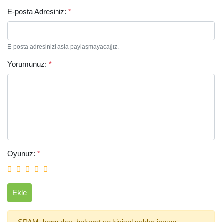
E-posta Adresiniz:
*
E-posta adresinizi asla paylaşmayacağız.
Yorumunuz:
*
Arama
Oyunuz:
*
Ekle
SPAM, konu dışı, hakaret ve kişisel saldırı içeren