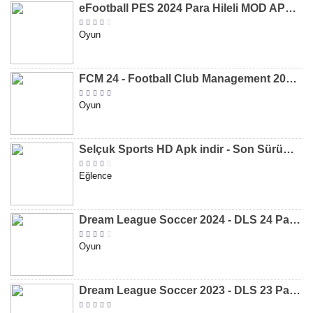
eFootball PES 2024 Para Hileli MOD APK indir [v8.2.0]
Oyun
FCM 24 - Football Club Management 2024 Para Hileli MOD APK indir [v1.0.4]
Oyun
Selçuk Sports HD Apk indir - Son Sürüm 2024 [2.0.1.9]
Eğlence
Dream League Soccer 2024 - DLS 24 Para Hileli MOD APK indir [v11.050]
Oyun
Dream League Soccer 2023 - DLS 23 Para Hileli MOD APK [v11.020]