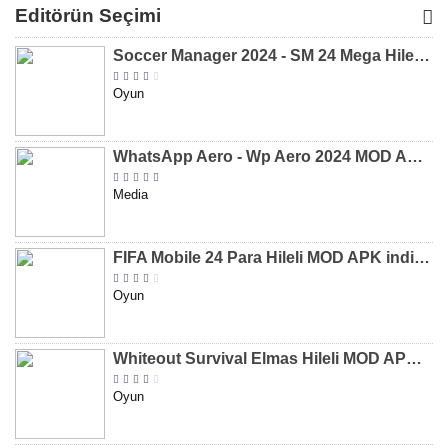
MOD APK
MOD APK
MOD APK
APK
Editörün Seçimi
[v8.31]
[v9.12]
[v47.227]
[v2.589.5
Soccer Manager 2024 - SM 24 Mega Hileli MOD APK indir [v3.0.0]
Oyun
WhatsApp Aero - Wp Aero 2024 MOD APK indir [v10.0.2]
Media
FIFA Mobile 24 Para Hileli MOD APK indir [v20.1.02]
Oyun
Whiteout Survival Elmas Hileli MOD APK indir [v1.13.1]
Oyun