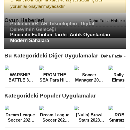
yorumlar onaylanmayacaktır.
Oyun Haberleri
Daha Fazla Haber »
Pinko ve VR–AR Teknolojileri: Dijital
Deneyimin Geleceği
Pinco ile Futbolun Tarihi: Antik Oyunlardan
Modern Sahalara
Bu Kategorideki Diğer Uygulamalar
Daha Fazla »
WARSHIP
FROM THE
Soccer
Rally O
BATTLE 3D
SEA Para Hileli
Manager 2022
Elmas Hil
World War II
MOD APK
Para Hileli
MOD A
Para Hileli
[v2.0.7]
MOD APK
[v1.11
Kategorideki Popüler Uygulamalar
MOD APK
[v1.5.0]
[v3.6.8]
Dream League
Dream League
[Nulls] Brawl
ROBL
Soccer 2021
Soccer 2022
Stars 2023
Sınırsız 
Para Hileli
Para Hileli
Mega Hileli
Hileli 