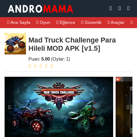
Ana Sayfa
Oyun
Eğlence
Güvenlik
Araçlar
M
Mad Truck Challenge Para
Hileli MOD APK [v1.5]
Puan:
5.00
(Oylar: 1)