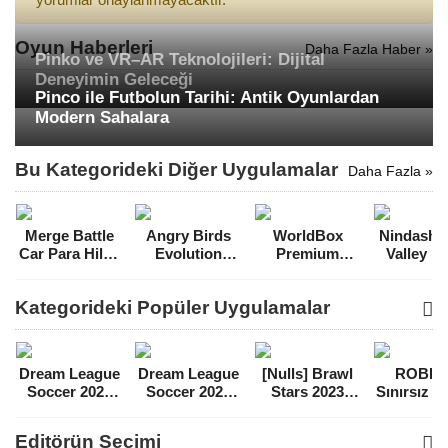
Oyun Haberleri
Daha Fazla Haber »
Pinko ve VR–AR Teknolojileri: Dijital
Deneyimin Geleceği
Pinco ile Futbolun Tarihi: Antik Oyunlardan
Modern Sahalara
Bu Kategorideki Diğer Uygulamalar
Daha Fazla »
Merge Battle
Angry Birds
WorldBox
Nindash S
Car Para Hileli
Evolution
Premium
Valley M
MOD APK
Ölümsüzlük
Hilesiz MOD
Hileli 
[v2.21.2]
Hileli MOD
APK [v0.13.9]
APK [v1.8
Kategorideki Popüler Uygulamalar
APK [v2.9.11]
Dream League
Dream League
[Nulls] Brawl
ROBL
Soccer 2021
Soccer 2022
Stars 2023
Sınırsız 
Para Hileli
Para Hileli
Mega Hileli
Hileli 
MOD APK
MOD APK
MOD APK
APK
Editörün Seçimi
[v8.31]
[v9.12]
[v47.227]
[v2.589.5