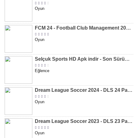
Oyun
FCM 24 - Football Club Management 2024 Para Hileli MOD APK indir [v1.0.4]
Oyun
Selçuk Sports HD Apk indir - Son Sürüm 2024 [2.0.1.9]
Eğlence
Dream League Soccer 2024 - DLS 24 Para Hileli MOD APK indir [v11.050]
Oyun
Dream League Soccer 2023 - DLS 23 Para Hileli MOD APK [v11.020]
Oyun