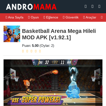
Ana Sayfa
Oyun
Eğlence
Güvenlik
Araçlar
M
Basketball Arena Mega Hileli
MOD APK [v1.92.1]
Puan:
5.00
(Oylar: 2)