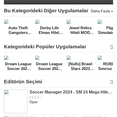
Bu Kategorideki Diğer Uygulamalar
Daha Fazla »
Auto Theft
Derby Life
Jewel Relics
Flight
Gangsters
Elmas Hileli
Hileli MOD
Simulator
Mega Hileli
MOD APK
APK [v1.36.0]
FlyWings 
MOD APK
[v1.8.75]
Hileli 
Kategorideki Popüler Uygulamalar
[v1.19]
APK [v6.
Dream League
Dream League
[Nulls] Brawl
ROBL
Soccer 2021
Soccer 2022
Stars 2023
Sınırsız 
Para Hileli
Para Hileli
Mega Hileli
Hileli 
MOD APK
MOD APK
MOD APK
APK
Editörün Seçimi
[v8.31]
[v9.12]
[v47.227]
[v2.589.5
Soccer Manager 2024 - SM 24 Mega Hileli MOD APK indir [v3.0.0]
Oyun