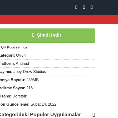
Şimdi İndir
QR Kodu ile İndir
ategori:
Oyun
latform:
Android
ayıncı:
Joey Drew Studios
osya Boyutu:
489MB
ndirme Sayısı:
216
isans:
Ücretsiz
on Güncelleme:
Şubat 14, 2022
Kategorideki Popüler Uygulamalar