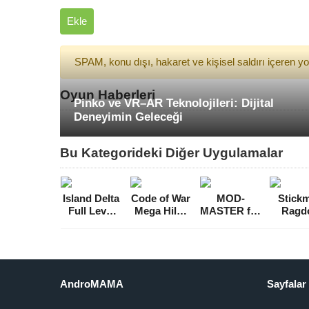
Ekle
SPAM, konu dışı, hakaret ve kişisel saldırı içeren 
Oyun Haberleri
Pinko ve VR–AR Teknolojileri: Dijital
Deneyimin Geleceği
Bu Kategorideki Diğer Uygulamalar
Island Delta
Code of War
MOD-
Stick
Full Level
Mega Hileli
MASTER for
Ragdo
Hileli MOD
MOD APK
Minecraft
Fight
APK [v1.3]
[v3.17.5]
PE Hileli
Reklam
MOD APK
Hileli
[v4.6.0]
AP
[v0.8.1
AndroMAMA
Sayfalar