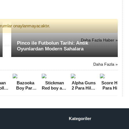
yorumlar onaylanmayacaktır.
Daha Fazla Haber »
Pinco ile Futbolun Tarihi: Antik
Oyunlardan Modern Sahalara
Daha Fazla »
man
Bazooka
Stickman
Alpha Guns
Score Hero
ll
Boy Para
Red boy and
2 Para Hileli
Para Hileli
er
Hileli MOD
Blue girl
MOD APK
MOD APK
sız
APK [v1.8.6]
Para Hileli
[v270.0]
[v2.62]
 MOD
MOD APK
K
[v1.4.9]
.3]
Kategoriler