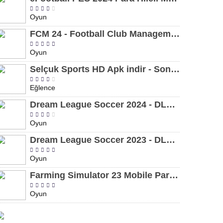
Oyun
FCM 24 - Football Club Management 2024 Para Hileli MOD APK indir [v1.0.4]
Oyun
Selçuk Sports HD Apk indir - Son Sürüm 2024 [2.0.1.9]
Eğlence
Dream League Soccer 2024 - DLS 24 Para Hileli MOD APK indir [v11.050]
Oyun
Dream League Soccer 2023 - DLS 23 Para Hileli MOD APK [v11.020]
Oyun
Farming Simulator 23 Mobile Para Hileli MOD APK indir [v0.0.0.8]
Oyun