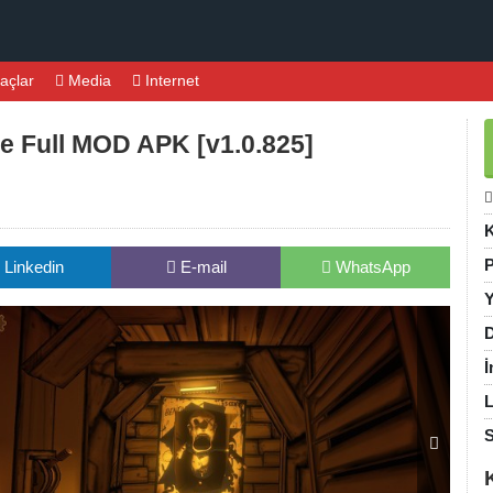
açlar
Media
Internet
e Full MOD APK [v1.0.825]
K
P
Linkedin
E-mail
WhatsApp
Y
D
İ
L
S