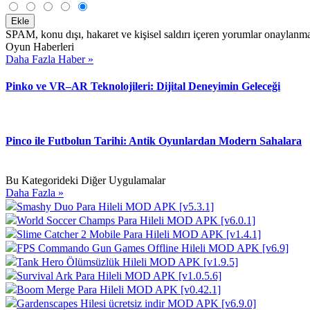
Ekle
SPAM, konu dışı, hakaret ve kişisel saldırı içeren yorumlar onaylanma
Oyun Haberleri
Daha Fazla Haber »
Pinko ve VR–AR Teknolojileri: Dijital Deneyimin Geleceği
Pinco ile Futbolun Tarihi: Antik Oyunlardan Modern Sahalara
Bu Kategorideki Diğer Uygulamalar
Daha Fazla »
Smashy Duo Para Hileli MOD APK [v5.3.1]
World Soccer Champs Para Hileli MOD APK [v6.0.1]
Slime Catcher 2 Mobile Para Hileli MOD APK [v1.4.1]
FPS Commando Gun Games Offline Hileli MOD APK [v6.9]
Tank Hero Ölümsüzlük Hileli MOD APK [v1.9.5]
Survival Ark Para Hileli MOD APK [v1.0.5.6]
Boom Merge Para Hileli MOD APK [v0.42.1]
Gardenscapes Hilesi ücretsiz indir MOD APK [v6.9.0]