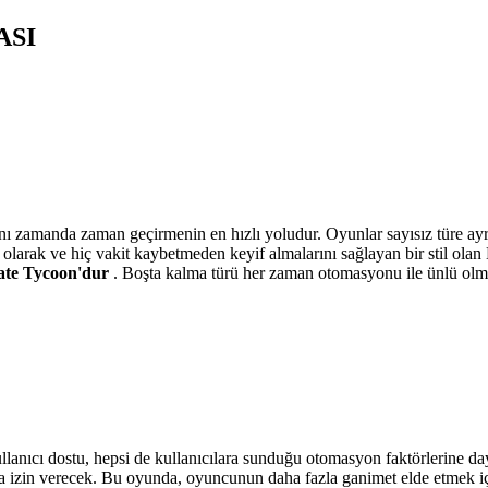
ASI
nı zamanda zaman geçirmenin en hızlı yoludur. Oyunlar sayısız türe ayrı
 olarak ve hiç vakit kaybetmeden keyif almalarını sağlayan bir stil ola
rate Tycoon'dur
. Boşta kalma türü her zaman otomasyonu ile ünlü olmu
ullanıcı dostu, hepsi de kullanıcılara sunduğu otomasyon faktörlerine d
a izin verecek. Bu oyunda, oyuncunun daha fazla ganimet elde etmek içi