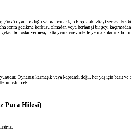
ünkü uygun olduğu ve oyuncular için birçok aktiviteyi serbest bıraktığ
aha sonra gecikme korkusu olmadan veya herhangi bir şeyi kaçırmadan diğ
çekici bonuslar vermesi, hatta yeni deneyimlerle yeni alanların kilidini 
oyunudur. Oynanışı karmaşık veya kapsamlı değil, her yaş için basit ve
lerini edinmek.
z Para Hilesi)
irsiniz.