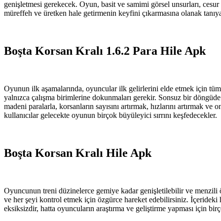
genişletmesi gerekecek. Oyun, basit ve samimi görsel unsurları, cesur 
müreffeh ve üretken hale getirmenin keyfini çıkarmasına olanak tanıy
Boşta Korsan Kralı 1.6.2 Para Hile Apk
Oyunun ilk aşamalarında, oyuncular ilk gelirlerini elde etmek için tüm 
yalnızca çalışma birimlerine dokunmaları gerekir. Sonsuz bir döngüde dü
madeni paralarla, korsanların sayısını artırmak, hızlarını artırmak ve o
kullanıcılar gelecekte oyunun birçok büyüleyici sırrını keşfedecekler.
Boşta Korsan Kralı Hile Apk
Oyuncunun treni düzinelerce gemiye kadar genişletilebilir ve menzili ön
ve her şeyi kontrol etmek için özgürce hareket edebilirsiniz. İçerideki 
eksiksizdir, hatta oyuncuların araştırma ve geliştirme yapması için birç