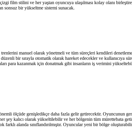
çizgi film stilini ve her yaştan oyuncuya ulaşılması kolay olanı birleşt
an sonsuz bir yükseltme sistemi sunacak.
trenlerini manuel olarak yönetmeli ve tüm süreçleri kendileri denetlemeli
zenli bir sırayla otomatik olarak hareket edecekler ve kullanıcıya sürek
nları para kazanmak için donatmak gibi insanların iş verimini yükseltebili
emli ölçüde genişledikçe daha fazla gelir getirecektir. Oyuncunun gemisi 
her şey kalıcı olarak yükseltilebilir ve her bölgenin tüm mürettebata geti
ok farklı alanda sınıflandırılmıştır. Oyuncular yeni bir bölge oluşturabi