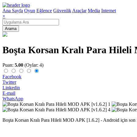
Ana Sayfa
Oyun
Eğlence
Güvenlik
Araçlar
Media
Internet
×
Arama
Boşta Korsan Kralı Para Hilel
Puan:
5.00
(Oylar: 4)
Facebook
Twitter
Linkedin
E-mail
WhatsApp
Boşta Korsan Kralı Para Hileli MOD APK [1.6.2] - Android için son sür