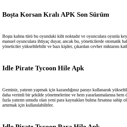
Boşta Korsan Kralı APK Son Sürüm
Boşta kalma türü bu oyundaki kilit noktadır ve oyunculara oyunla keyi
manuel oyunculara ihtiyaç duyar, ancak bu, yöneticilerde otomatik hale
yöneticiler yükseltilebilir ve bazı kişiler, çıkarılan cevher miktarını k
Idle Pirate Tycoon Hile Apk
Geminiz, yatırım yapmak için kazandığınız parayı kullanarak yükseltile
daha verimli bir şekilde yönetmelerine ve hem yararlanmalarına hem d
fazla yatırım umudu olan yeni para kaynakları bulma fırsatına sahip 
artırmak için kullanılabilirler.
Idle Pirate Tycoon Para Hile Apk