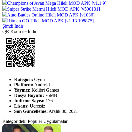
Champions of Avan Mega Hileli MOD APK [v1.1.9]
Sniper Strike Mermi Hileli MOD APK [v500131]
Auto Battles Online Hileli MOD APK [v1036]
Hitman GO Hileli MOD APK [v1.13.108875]
Şimdi İndir
QR Kodu ile İndir
Kategori:
Oyun
Platform:
Android
Yayıncı:
Kolibri Games
Dosya Boyutu:
76MB
İndirme Sayısı:
176
Lisans:
Ücretsiz
Son Güncelleme:
Aralık 30, 2021
Kategorideki Popüler Uygulamalar