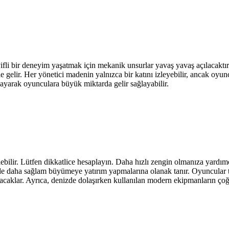
fli bir deneyim yaşatmak için mekanik unsurlar yavaş yavaş açılacaktır.
 gelir. Her yönetici madenin yalnızca bir katını izleyebilir, ancak oyun
atlayarak oyunculara büyük miktarda gelir sağlayabilir.
bilir. Lütfen dikkatlice hesaplayın. Daha hızlı zengin olmanıza yardımc
e daha sağlam büyümeye yatırım yapmalarına olanak tanır. Oyuncular tre
olacaklar. Ayrıca, denizde dolaşırken kullanılan modern ekipmanların 