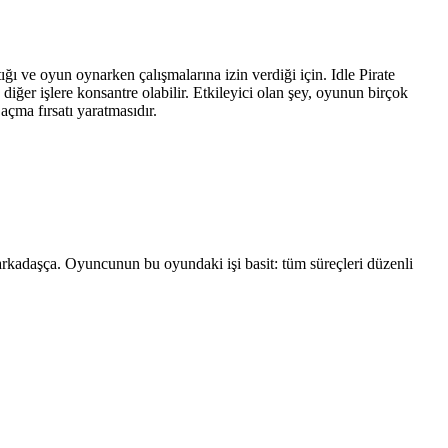
ı ve oyun oynarken çalışmalarına izin verdiği için. Idle Pirate
er işlere konsantre olabilir. Etkileyici olan şey, oyunun birçok
açma fırsatı yaratmasıdır.
 arkadaşça. Oyuncunun bu oyundaki işi basit: tüm süreçleri düzenli