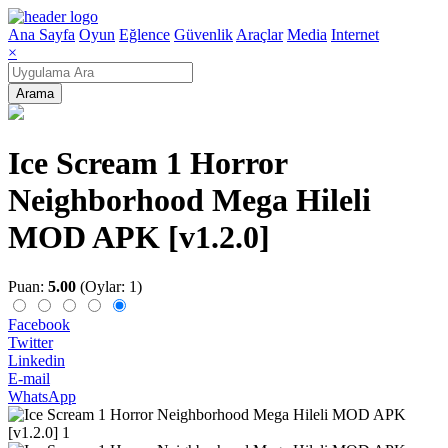
Ana Sayfa
Oyun
Eğlence
Güvenlik
Araçlar
Media
Internet
×
Arama
Ice Scream 1 Horror
Neighborhood Mega Hileli
MOD APK [v1.2.0]
Puan:
5.00
(Oylar: 1)
Facebook
Twitter
Linkedin
E-mail
WhatsApp