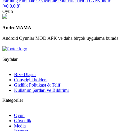
Farming Simulator 23 Mobile Para Hileli MOD APK indir
[v0.0.0.8]
Oyun
AndroMAMA
Android Oyunlar MOD APK ve daha birçok uygulama burada.
Sayfalar
Bize Ulaşın
Copyright holders
Gizlilik Politikası & Telif
Kullanım Şartları ve Bildirimi
Kategoriler
Oyun
Güvenlik
Media