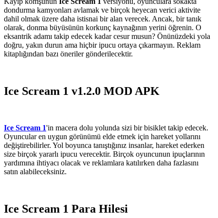
Kayıp komşunun
Ice Scream 1
versiyonu, oyunculara sokakta
dondurma kamyonları avlamak ve birçok heyecan verici aktivite
dahil olmak üzere daha istisnai bir alan verecek. Ancak, bir tanık
olarak, donma büyüsünün korkunç kaynağının yerini öğrenin. O
eksantrik adamı takip edecek kadar cesur musun? Önünüzdeki yola
doğru, yakın durun ama hiçbir ipucu ortaya çıkarmayın. Reklam
kitaplığından bazı öneriler gönderilecektir.
Ice Scream 1 v1.2.0 MOD APK
Ice Scream 1
'in macera dolu yolunda sizi bir bisiklet takip edecek.
Oyuncular en uygun görünümü elde etmek için hareket yollarını
değiştirebilirler. Yol boyunca tanıştığınız insanlar, hareket ederken
size birçok yararlı ipucu verecektir. Birçok oyuncunun ipuçlarının
yardımına ihtiyacı olacak ve reklamlara katılırken daha fazlasını
satın alabileceksiniz.
Ice Scream 1 Para Hilesi