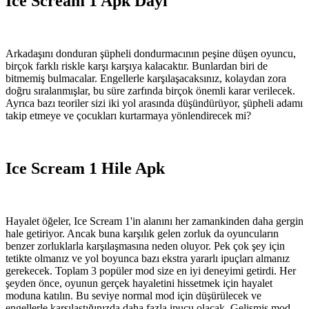
Ice Scream 1 Apk Dayı
Arkadaşını donduran şüpheli dondurmacının peşine düşen oyuncu,
birçok farklı riskle karşı karşıya kalacaktır. Bunlardan biri de
bitmemiş bulmacalar. Engellerle karşılaşacaksınız, kolaydan zora
doğru sıralanmışlar, bu süre zarfında birçok önemli karar verilecek.
Ayrıca bazı teoriler sizi iki yol arasında düşündürüyor, şüpheli adamı
takip etmeye ve çocukları kurtarmaya yönlendirecek mi?
Ice Scream 1 Hile Apk
Hayalet öğeler, Ice Scream 1'in alanını her zamankinden daha gergin
hale getiriyor. Ancak buna karşılık gelen zorluk da oyuncuların
benzer zorluklarla karşılaşmasına neden oluyor. Pek çok şey için
tetikte olmanız ve yol boyunca bazı ekstra yararlı ipuçları almanız
gerekecek. Toplam 3 popüler mod size en iyi deneyimi getirdi. Her
şeyden önce, oyunun gerçek hayaletini hissetmek için hayalet
moduna katılın. Bu seviye normal mod için düşürülecek ve
engellerle karşılaştığınızda daha fazla ipucu olacak. Gelişmiş mod,