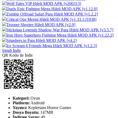
Wolf Tales VIP Hileli MOD APK [v200313]
Duels Epic Fighting Mega Hileli MOD APK [v1.12.0]
Zombie Offroad Safari Para Hileli MOD APK [v1.2.2]
Critical Ops Mermi Hileli MOD APK [v1.33.1.f1938]
Trooper Shooter Hileli MOD APK [v2.9]
Stickman Legends Shadow War Para Hileli MOD APK [v3.5.7]
Iron Hero Superhero Fighting Mega Hileli MOD APK [v1.22.2]
Smashers.io Para Hileli MOD APK [v4.2]
Ice Scream 6 Friends Mega Hileli MOD APK [v1.2.3]
Şimdi İndir
QR Kodu ile İndir
Kategori:
Oyun
Platform:
Android
Yayıncı:
Keplerians Horror Games
Dosya Boyutu:
147MB
İndirme Sayısı:
49