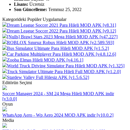
Lisans:
Ücretsiz
Son Güncelleme:
Temmuz 25, 2022
Kategorideki Popüler Uygulamalar
Dream League Soccer 2021 Para Hileli MOD APK [v8.31]
Dream League Soccer 2022 Para Hileli MOD APK [v9.12]
[Nulls] Brawl Stars 2023 Mega Hileli MOD APK [v47.227]
ROBLOX Sınırsız Robux Hileli MOD APK [v2.589.593]
Bus Simulator Ultimate Para Hileli MOD APK [v1.5.2]
Car Parking Multiplayer Para Hileli MOD APK [v4.8.12.6]
Zooba Elmas Hileli MOD APK [v4.16.1]
World Truck Driving Simulator Para Hileli MOD APK [v1.325]
Truck Simulator Ultimate Para Hileli Full MOD APK [v1.2.0]
Stardew Valley Full Hilesiz APK [v1.5.6.52]
Editörün Seçimi
Soccer Manager 2024 - SM 24 Mega Hileli MOD APK indir
[v3.0.0]
Oyun
WhatsApp Aero - Wp Aero 2024 MOD APK indir [v10.0.2]
Media