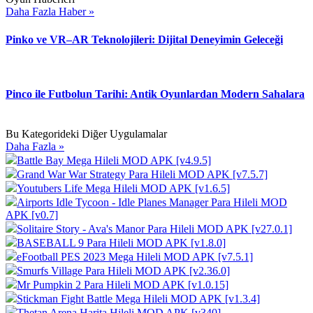
Daha Fazla Haber »
Pinko ve VR–AR Teknolojileri: Dijital Deneyimin Geleceği
Pinco ile Futbolun Tarihi: Antik Oyunlardan Modern Sahalara
Bu Kategorideki Diğer Uygulamalar
Daha Fazla »
Battle Bay Mega Hileli MOD APK [v4.9.5]
Grand War War Strategy Para Hileli MOD APK [v7.5.7]
Youtubers Life Mega Hileli MOD APK [v1.6.5]
Airports Idle Tycoon - Idle Planes Manager Para Hileli MOD
APK [v0.7]
Solitaire Story - Ava's Manor Para Hileli MOD APK [v27.0.1]
BASEBALL 9 Para Hileli MOD APK [v1.8.0]
eFootball PES 2023 Mega Hileli MOD APK [v7.5.1]
Smurfs Village Para Hileli MOD APK [v2.36.0]
Mr Pumpkin 2 Para Hileli MOD APK [v1.0.15]
Stickman Fight Battle Mega Hileli MOD APK [v1.3.4]
Thetan Arena Harita Hileli MOD APK [v340]