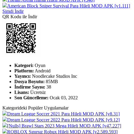
American Block Sniper Survival Para Hileli MOD APK [v1.111]
Şimdi İndir
QR Kodu ile İndir
Kategori:
Oyun
Platform:
Android
Yayıncı:
Noodlecake Studios Inc
Dosya Boyutu:
85MB
İndirme Sayısı:
38
Lisans:
Ücretsiz
Son Güncelleme:
Ocak 03, 2022
Kategorideki Popüler Uygulamalar
Dream League Soccer 2021 Para Hileli MOD APK [v8.31]
Dream League Soccer 2022 Para Hileli MOD APK [v9.12]
[Nulls] Brawl Stars 2023 Mega Hileli MOD APK [v47.227]
ROBLOX Sınırsız Robux Hileli MOD APK [v2.589.593]