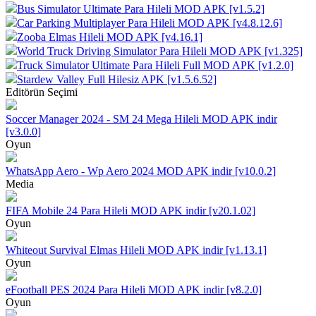
Bus Simulator Ultimate Para Hileli MOD APK [v1.5.2]
Car Parking Multiplayer Para Hileli MOD APK [v4.8.12.6]
Zooba Elmas Hileli MOD APK [v4.16.1]
World Truck Driving Simulator Para Hileli MOD APK [v1.325]
Truck Simulator Ultimate Para Hileli Full MOD APK [v1.2.0]
Stardew Valley Full Hilesiz APK [v1.5.6.52]
Editörün Seçimi
Soccer Manager 2024 - SM 24 Mega Hileli MOD APK indir
[v3.0.0]
Oyun
WhatsApp Aero - Wp Aero 2024 MOD APK indir [v10.0.2]
Media
FIFA Mobile 24 Para Hileli MOD APK indir [v20.1.02]
Oyun
Whiteout Survival Elmas Hileli MOD APK indir [v1.13.1]
Oyun
eFootball PES 2024 Para Hileli MOD APK indir [v8.2.0]
Oyun