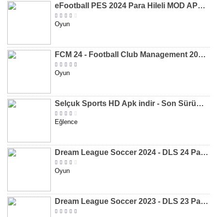
eFootball PES 2024 Para Hileli MOD APK indir [v8.2.0]
Oyun
FCM 24 - Football Club Management 2024 Para Hileli MOD APK indir [v1.0.4]
Oyun
Selçuk Sports HD Apk indir - Son Sürüm 2024 [2.0.1.9]
Eğlence
Dream League Soccer 2024 - DLS 24 Para Hileli MOD APK indir [v11.050]
Oyun
Dream League Soccer 2023 - DLS 23 Para Hileli MOD APK [v11.020]