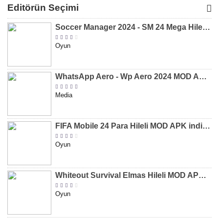
MOD APK
MOD APK
MOD APK
APK
Editörün Seçimi
[v8.31]
[v9.12]
[v47.227]
[v2.589.5
Soccer Manager 2024 - SM 24 Mega Hileli MOD APK indir [v3.0.0]
Oyun
WhatsApp Aero - Wp Aero 2024 MOD APK indir [v10.0.2]
Media
FIFA Mobile 24 Para Hileli MOD APK indir [v20.1.02]
Oyun
Whiteout Survival Elmas Hileli MOD APK indir [v1.13.1]
Oyun