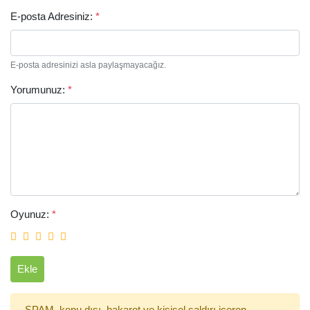
E-posta Adresiniz:
*
E-posta adresinizi asla paylaşmayacağız.
Yorumunuz:
*
Arama
Oyunuz:
*
Ekle
SPAM, konu dışı, hakaret ve kişisel saldırı içeren