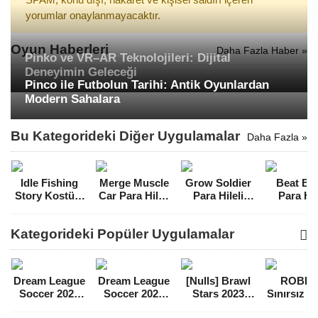
yorumlar onaylanmayacaktır.
Oyun Haberleri
Daha Fazla Haber »
Pinko ve VR–AR Teknolojileri: Dijital
Deneyimin Geleceği
Pinco ile Futbolun Tarihi: Antik Oyunlardan
Modern Sahalara
Bu Kategorideki Diğer Uygulamalar
Daha Fazla »
Idle Fishing
Merge Muscle
Grow Soldier
Beat Bl
Story Kostüm
Car Para Hileli
Para Hileli
Para Hil
Hileli MOD
MOD APK
MOD APK
MOD A
APK [v1.96.45]
[v2.17.1]
[v4.5.2]
[v3.7.8
Kategorideki Popüler Uygulamalar
Dream League
Dream League
[Nulls] Brawl
ROBL
Soccer 2021
Soccer 2022
Stars 2023
Sınırsız 
Para Hileli
Para Hileli
Mega Hileli
Hileli 