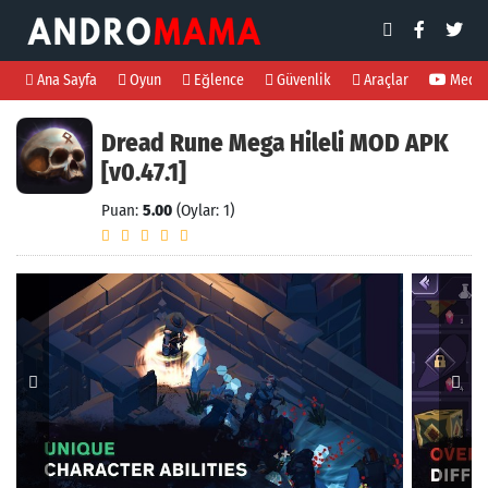
Ana Sayfa
Oyun
Eğlence
Güvenlik
Araçlar
Medi
Dread Rune Mega Hileli MOD APK
[v0.47.1]
Puan:
5.00
(Oylar: 1)