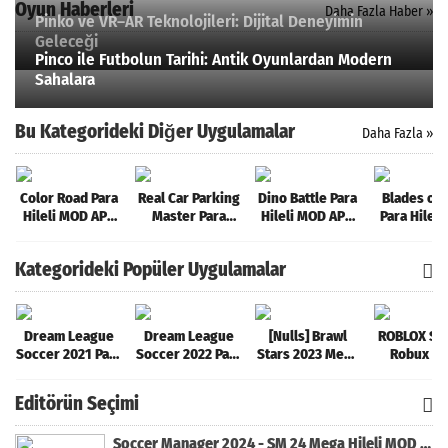
Oyun Haberleri
Daha Fazla Haber »
Pinko ve VR–AR Teknolojileri: Dijital Deneyimin
Geleceği
Pinco ile Futbolun Tarihi: Antik Oyunlardan Modern
Sahalara
Bu Kategorideki Diğer Uygulamalar
Daha Fazla »
Color Road Para
Real Car Parking
Dino Battle Para
Blades of 
Hileli MOD APK
Master Para
Hileli MOD APK
Para Hilel
[v3.33.0]
Hileli MOD APK
[v13.64]
APK [v2.19
[v1.7.0]
Kategorideki Popüler Uygulamalar
Dream League
Dream League
[Nulls] Brawl
ROBLOX Sın
Soccer 2021 Para
Soccer 2022 Para
Stars 2023 Mega
Robux Hil
Hileli MOD APK
Hileli MOD APK
Hileli MOD APK
MOD AP
[v8.31]
[v9.12]
[v47.227]
[v2.589.5
Editörün Seçimi
Soccer Manager 2024 - SM 24 Mega Hileli MOD APK indir [v3.0.0]