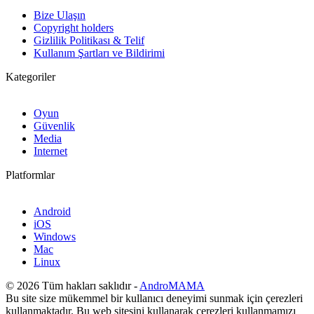
Bize Ulaşın
Copyright holders
Gizlilik Politikası & Telif
Kullanım Şartları ve Bildirimi
Kategoriler
Oyun
Güvenlik
Media
Internet
Platformlar
Android
iOS
Windows
Mac
Linux
© 2026 Tüm hakları saklıdır -
AndroMAMA
Bu site size mükemmel bir kullanıcı deneyimi sunmak için çerezleri
kullanmaktadır. Bu web sitesini kullanarak çerezleri kullanmamızı