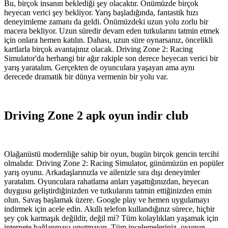
Bu, birçok insanın beklediği şey olacaktır. Önümüzde birçok
heyecan verici şey bekliyor. Yarış başladığında, fantastik hızı
deneyimleme zamanı da geldi. Önümüzdeki uzun yolu zorlu bir
macera bekliyor. Uzun süredir devam eden tutkularını tatmin etmek
için onlara hemen katılın. Dahası, uzun süre oynarsanız, öncelikli
kartlarla birçok avantajınız olacak. Driving Zone 2: Racing
Simulator'da herhangi bir ağır rakiple son derece heyecan verici bir
yarış yaratalım. Gerçekten de oyunculara yaşayan ama aynı
derecede dramatik bir dünya vermenin bir yolu var.
Driving Zone 2 apk oyun indir club
Olağanüstü modernliğe sahip bir oyun, bugün birçok gencin tercihi
olmalıdır. Driving Zone 2: Racing Simulator, günümüzün en popüler
yarış oyunu. Arkadaşlarınızla ve ailenizle sıra dışı deneyimler
yaratalım. Oyunculara rahatlama anları yaşattığınızdan, heyecan
duygusu geliştirdiğinizden ve tutkularını tatmin ettiğinizden emin
olun. Savaş başlamak üzere. Google play ve hemen uygulamayı
indirmek için acele edin. Akıllı telefon kullandığınız sürece, hiçbir
şey çok karmaşık değildir, değil mi? Tüm kolaylıkları yaşamak için
internete bağlanmayı unutmayın. Tüm incelemeleriniz, oyunun