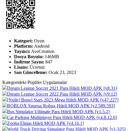
Kategori:
Oyun
Platform:
Android
Yayıncı:
AveCreation
Dosya Boyutu:
146MB
İndirme Sayısı:
847
Lisans:
Ücretsiz
Son Güncelleme:
Ocak 23, 2023
Kategorideki Popüler Uygulamalar
Dream League Soccer 2021 Para Hileli MOD APK [v8.31]
Dream League Soccer 2022 Para Hileli MOD APK [v9.12]
[Nulls] Brawl Stars 2023 Mega Hileli MOD APK [v47.227]
ROBLOX Sınırsız Robux Hileli MOD APK [v2.589.593]
Bus Simulator Ultimate Para Hileli MOD APK [v1.5.2]
Car Parking Multiplayer Para Hileli MOD APK [v4.8.12.6]
Zooba Elmas Hileli MOD APK [v4.16.1]
World Truck Driving Simulator Para Hileli MOD APK [v1.325]