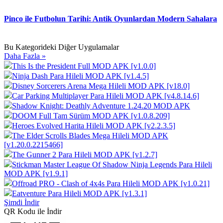
Pinco ile Futbolun Tarihi: Antik Oyunlardan Modern Sahalara
Bu Kategorideki Diğer Uygulamalar
Daha Fazla »
This Is the President Full MOD APK [v1.0.0]
Ninja Dash Para Hileli MOD APK [v1.4.5]
Disney Sorcerers Arena Mega Hileli MOD APK [v18.0]
Car Parking Multiplayer Para Hileli MOD APK [v4.8.14.6]
Shadow Knight: Deathly Adventure 1.24.20 MOD APK
DOOM Full Tam Sürüm MOD APK [v1.0.8.209]
Heroes Evolved Harita Hileli MOD APK [v2.2.3.5]
The Elder Scrolls Blades Mega Hileli MOD APK
[v1.20.0.2215466]
The Gunner 2 Para Hileli MOD APK [v1.2.7]
Stickman Master League Of Shadow Ninja Legends Para Hileli
MOD APK [v1.9.1]
Offroad PRO - Clash of 4x4s Para Hileli MOD APK [v1.0.21]
Eatventure Para Hileli MOD APK [v1.3.1]
Şimdi İndir
QR Kodu ile İndir