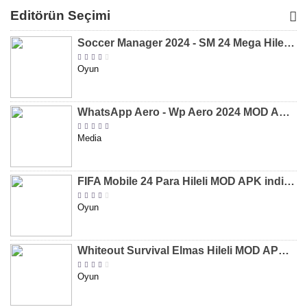
MOD APK
MOD APK
MOD APK
APK
Editörün Seçimi
[v8.31]
[v9.12]
[v47.227]
[v2.589.5
Soccer Manager 2024 - SM 24 Mega Hileli MOD APK indir [v3.0.0]
Oyun
WhatsApp Aero - Wp Aero 2024 MOD APK indir [v10.0.2]
Media
FIFA Mobile 24 Para Hileli MOD APK indir [v20.1.02]
Oyun
Whiteout Survival Elmas Hileli MOD APK indir [v1.13.1]
Oyun