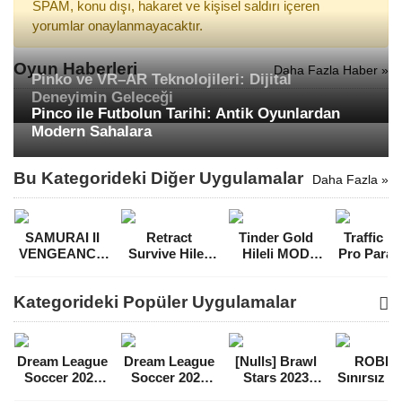
SPAM, konu dışı, hakaret ve kişisel saldırı içeren
yorumlar onaylanmayacaktır.
Oyun Haberleri
Daha Fazla Haber »
Pinko ve VR–AR Teknolojileri: Dijital
Deneyimin Geleceği
Pinco ile Futbolun Tarihi: Antik Oyunlardan
Modern Sahalara
Bu Kategorideki Diğer Uygulamalar
Daha Fazla »
SAMURAI II
Retract
Tinder Gold
Traffic R
VENGEANCE
Survive Hileli
Hileli MOD
Pro Para H
Para Hileli Full
MOD APK
APK [v13.13]
MOD A
MOD APK
[v0.24]
[v2.1.0
Kategorideki Popüler Uygulamalar
[v1.4.0]
Dream League
Dream League
[Nulls] Brawl
ROBL
Soccer 2021
Soccer 2022
Stars 2023
Sınırsız 
Para Hileli
Para Hileli
Mega Hileli
Hileli 