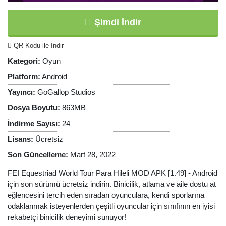
Şimdi İndir
QR Kodu ile İndir
Kategori:
Oyun
Platform:
Android
Yayıncı:
GoGallop Studios
Dosya Boyutu:
863MB
İndirme Sayısı:
24
Lisans:
Ücretsiz
Son Güncelleme:
Mart 28, 2022
FEI Equestriad World Tour Para Hileli MOD APK [1.49] - Android
için son sürümü ücretsiz indirin. Binicilik, atlama ve aile dostu at
eğlencesini tercih eden sıradan oyunculara, kendi sporlarına
odaklanmak isteyenlerden çeşitli oyuncular için sınıfının en iyisi
rekabetçi binicilik deneyimi sunuyor!