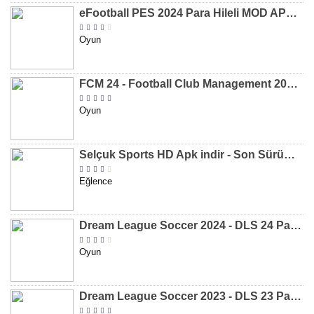
eFootball PES 2024 Para Hileli MOD APK indir [v8.2.0]
Oyun
FCM 24 - Football Club Management 2024 Para Hileli MOD APK indir [v1.0.4]
Oyun
Selçuk Sports HD Apk indir - Son Sürüm 2024 [2.0.1.9]
Eğlence
Dream League Soccer 2024 - DLS 24 Para Hileli MOD APK indir [v11.050]
Oyun
Dream League Soccer 2023 - DLS 23 Para Hileli MOD APK [v11.020]