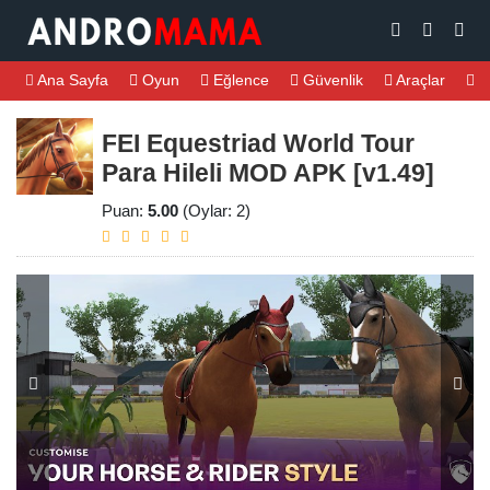
Ana Sayfa
Oyun
Eğlence
Güvenlik
Araçlar
M
FEI Equestriad World Tour
Para Hileli MOD APK [v1.49]
Puan:
5.00
(Oylar: 2)