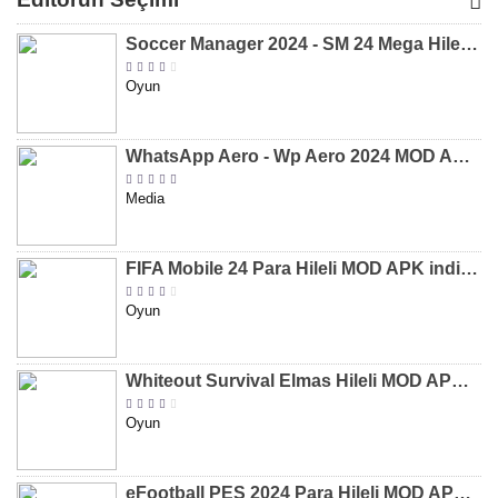
[v8.31]
[v9.12]
[v47.227]
[v2.589.5
Soccer Manager 2024 - SM 24 Mega Hileli MOD APK indir [v3.0.0]
Oyun
WhatsApp Aero - Wp Aero 2024 MOD APK indir [v10.0.2]
Media
FIFA Mobile 24 Para Hileli MOD APK indir [v20.1.02]
Oyun
Whiteout Survival Elmas Hileli MOD APK indir [v1.13.1]
Oyun
eFootball PES 2024 Para Hileli MOD APK indir [v8.2.0]