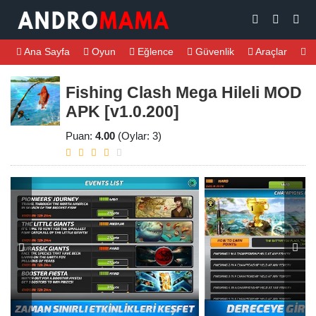
Ana Sayfa
Oyun
Eğlence
Güvenlik
Araçlar
M
Fishing Clash Mega Hileli MOD
APK [v1.0.200]
Puan:
4.00
(Oylar: 3)