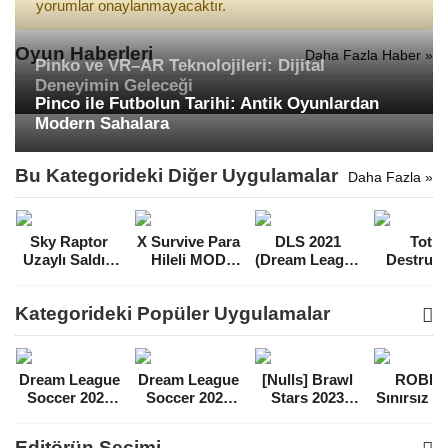
yorumlar onaylanmayacaktır.
Oyun Haberleri
Daha Fazla Haber »
Pinko ve VR–AR Teknolojileri: Dijital
Deneyimin Geleceği
Pinco ile Futbolun Tarihi: Antik Oyunlardan
Modern Sahalara
Bu Kategorideki Diğer Uygulamalar
Daha Fazla »
Sky Raptor
X Survive Para
DLS 2021
Total
Uzaylı Saldırı
Hileli MOD
(Dream League
Destruct
Mega Hileli
APK [v1.67]
Soccer) Mega
Para Hil
MOD APK
Hileli MOD
MOD A
Kategorideki Popüler Uygulamalar
[v2.0.5]
APK [v8.20]
[v2.8.1
Dream League
Dream League
[Nulls] Brawl
ROBL
Soccer 2021
Soccer 2022
Stars 2023
Sınırsız 
Para Hileli
Para Hileli
Mega Hileli
Hileli 
MOD APK
MOD APK
MOD APK
APK
Editörün Seçimi