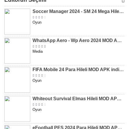
[v8.31]
[v9.12]
[v47.227]
[v2.589.5
Soccer Manager 2024 - SM 24 Mega Hileli MOD APK indir [v3.0.0]
Oyun
WhatsApp Aero - Wp Aero 2024 MOD APK indir [v10.0.2]
Media
FIFA Mobile 24 Para Hileli MOD APK indir [v20.1.02]
Oyun
Whiteout Survival Elmas Hileli MOD APK indir [v1.13.1]
Oyun
eFootball PES 2024 Para Hileli MOD APK indir [v8.2.0]