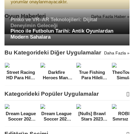
yorumlar onaylanmayacaktır.
Oyun Haberleri
Daha Fazla Haber »
Pinko ve VR–AR Teknolojileri: Dijital
Deneyimin Geleceği
Pinco ile Futbolun Tarihi: Antik Oyunlardan
Modern Sahalara
Bu Kategorideki Diğer Uygulamalar
Daha Fazla »
Street Racing
Darkfire
True Fishing
TheoTown 
HD Para Hileli
Heroes Mana
Para Hileli
Simulat
MOD APK
Hileli MOD
MOD APK
Para Hil
[v7.4.0]
APK [v1.28.2]
[v1.15.1.713]
MOD A
Kategorideki Popüler Uygulamalar
[v1.10.6
Dream League
Dream League
[Nulls] Brawl
ROBL
Soccer 2021
Soccer 2022
Stars 2023
Sınırsız 
Para Hileli
Para Hileli
Mega Hileli
Hileli 
MOD APK
MOD APK
MOD APK
APK
Editörün Seçimi