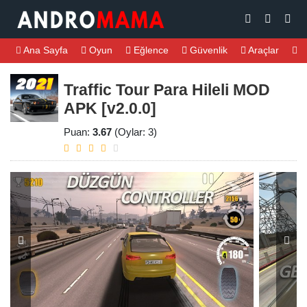
Ana Sayfa
Oyun
Eğlence
Güvenlik
Araçlar
M
Traffic Tour Para Hileli MOD
APK [v2.0.0]
Puan:
3.67
(Oylar: 3)