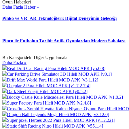
Oyun Haberleri
Daha Fazla Haber »
Pinko ve VR–AR Teknolojileri: Dijital Deneyimin Geleceği
Pinco ile Futbolun Tarihi: Antik Oyunlardan Modern Sahalara
Bu Kategorideki Diğer Uygulamalar
Daha Fazla »
Real Drift Car Racing Para Hileli MOD APK [v5.0.8]
Car Parking Drive Simulator 3D Hileli MOD APK [v0.1]
Drift Max World Para Hileli MOD APK [v3.1.12]
Okçular 2 Para Hileli MOD APK [v1.7.2.7.4]
Dark Steel Enerji Hileli MOD APK [v0.5.2]
Blocky Castle Kule Mücadelesi Para Hileli MOD APK [v1.0.2]
Super Factory Para Hileli MOD APK [v2.4.8]
Crossfire - Zombi Hayatta Kalma Nişancı Oyunu Para Hileli MOD
Dragon Ball Legends Mega Hileli MOD APK [v3.12.0]
Süper pixel Heroes 2022 Para Hileli MOD APK [v1.2.221]
Static Shift Racing Nitro Hileli MOD APK [v55.1.4]