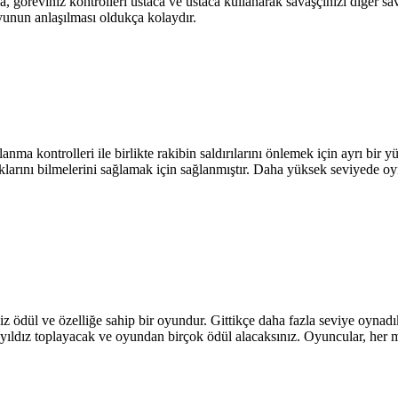
göreviniz kontrolleri ustaca ve ustaca kullanarak savaşçınızı diğer sav
 oyunun anlaşılması oldukça kolaydır.
ma kontrolleri ile birlikte rakibin saldırılarını önlemek için ayrı bir y
aklarını bilmelerini sağlamak için sağlanmıştır. Daha yüksek seviyede o
 ödül ve özelliğe sahip bir oyundur. Gittikçe daha fazla seviye oynadık
k yıldız toplayacak ve oyundan birçok ödül alacaksınız. Oyuncular, her 