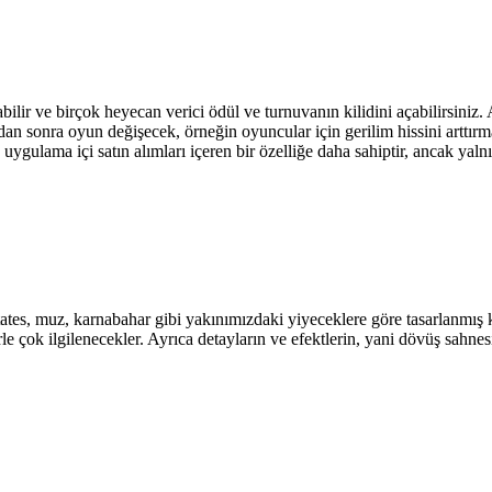
lir ve birçok heyecan verici ödül ve turnuvanın kilidini açabilirsiniz.
andan sonra oyun değişecek, örneğin oyuncular için gerilim hissini artt
 uygulama içi satın alımları içeren bir özelliğe daha sahiptir, ancak yal
tates, muz, karnabahar gibi yakınımızdaki yiyeceklere göre tasarlanmış k
le çok ilgilenecekler. Ayrıca detayların ve efektlerin, yani dövüş sahn