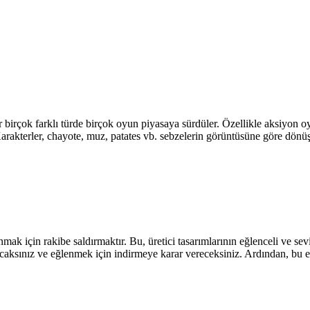
 birçok farklı türde birçok oyun piyasaya sürdüler. Özellikle aksiyon oy
 Karakterler, chayote, muz, patates vb. sebzelerin görüntüsüne göre dönüş
 için rakibe saldırmaktır. Bu, üretici tasarımlarının eğlenceli ve sevi
aksınız ve eğlenmek için indirmeye karar vereceksiniz. Ardından, bu eğ