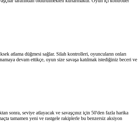
aşçılar tarafından öldürülmekten kurtarmaktır. Oyun içi kontroller
üksek atlama düğmesi sağlar. Silah kontrolleri, oyuncuların onları
ynamaya devam ettikçe, oyun size savaşa katılmak istediğiniz beceri ve
tan sonra, seviye atlayacak ve savaşçınız için 50'den fazla harika
maçta tamamen yeni ve rastgele rakiplerle bu benzersiz aksiyon