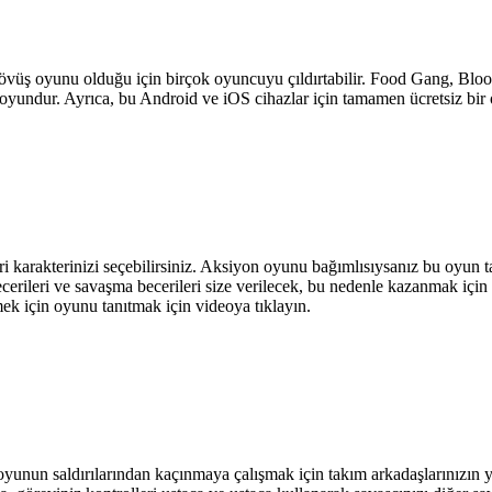
vüş oyunu olduğu için birçok oyuncuyu çıldırtabilir. Food Gang, Bloop
ir oyundur. Ayrıca, bu Android ve iOS cihazlar için tamamen ücretsiz bi
 karakterinizi seçebilirsiniz. Aksiyon oyunu bağımlısıysanız bu oyun tam
rileri ve savaşma becerileri size verilecek, bu nedenle kazanmak için ra
mek için oyunu tanıtmak için videoya tıklayın.
unun saldırılarından kaçınmaya çalışmak için takım arkadaşlarınızın y