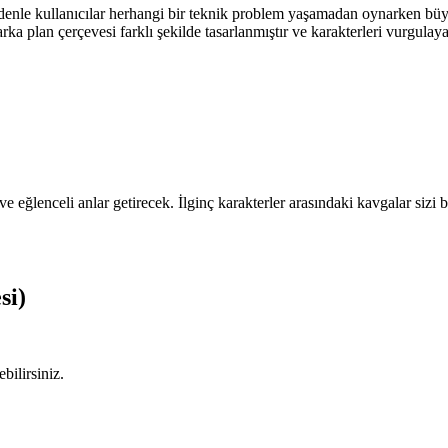
nle kullanıcılar herhangi bir teknik problem yaşamadan oynarken büyü
a plan çerçevesi farklı şekilde tasarlanmıştır ve karakterleri vurgulayara
e eğlenceli anlar getirecek. İlginç karakterler arasındaki kavgalar si
si)
bilirsiniz.