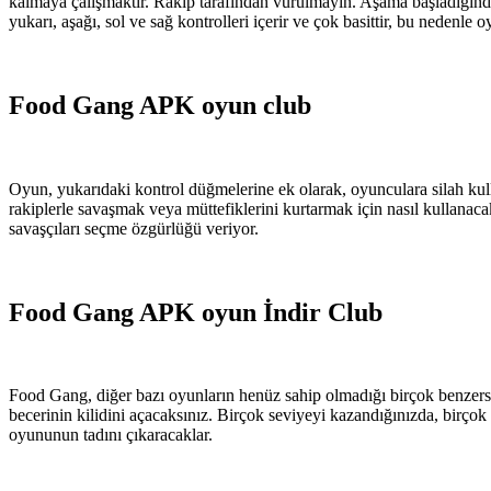
kalmaya çalışmaktır. Rakip tarafından vurulmayın. Aşama başladığında, 
yukarı, aşağı, sol ve sağ kontrolleri içerir ve çok basittir, bu nedenle
Food Gang APK oyun club
Oyun, yukarıdaki kontrol düğmelerine ek olarak, oyunculara silah kullan
rakiplerle savaşmak veya müttefiklerini kurtarmak için nasıl kullanac
savaşçıları seçme özgürlüğü veriyor.
Food Gang APK oyun İndir Club
Food Gang, diğer bazı oyunların henüz sahip olmadığı birçok benzersiz
becerinin kilidini açacaksınız. Birçok seviyeyi kazandığınızda, birço
oyununun tadını çıkaracaklar.