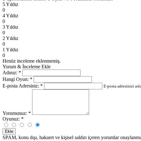
5 Yıldız
0
4 Yıldız
0
3 Yıldız
0
2 Yıldız
0
1 Yıldız
0
Henüz inceleme eklenmemiş.
Yorum & İnceleme Ekle
Adınız:
*
Hangi Oyun:
*
E-posta Adresiniz:
*
E-posta adresinizi as
Yorumunuz:
*
Oyunuz:
*
Ekle
SPAM, konu dışı, hakaret ve kişisel saldırı içeren yorumlar onaylanma