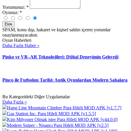
Yorumunuz:
*
Oyunuz:
*
Ekle
SPAM, konu dışı, hakaret ve kişisel saldırı içeren yorumlar
onaylanmayacaktır.
Oyun Haberleri
Daha Fazla Haber »
Pinko ve VR–AR Teknolojileri: Dijital Deneyimin Geleceği
Pinco ile Futbolun Tarihi: Antik Oyunlardan Modern Sahalara
Bu Kategorideki Diğer Uygulamalar
Daha Fazla »
Hang Line Mountain Climber Para Hileli MOD APK [v1.7.7]
Gas Station Inc. Para Hileli MOD APK [v1.5.5]
Kim Milyoner Olmak ister Para Hileli MOD APK [v44.0.0]
Modern Sniper - Nişancı Para Hileli MOD APK [v2.5]