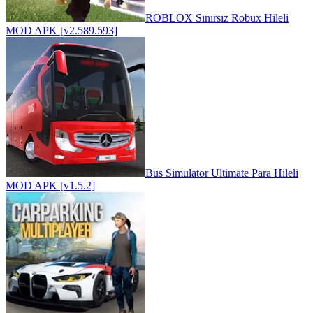
ROBLOX Sınırsız Robux Hileli
MOD APK [v2.589.593]
Bus Simulator Ultimate Para Hileli
MOD APK [v1.5.2]