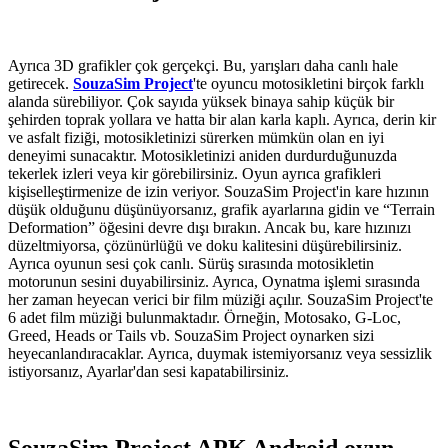
Ayrıca 3D grafikler çok gerçekçi. Bu, yarışları daha canlı hale
getirecek.
SouzaSim Project
'te oyuncu motosikletini birçok farklı
alanda sürebiliyor. Çok sayıda yüksek binaya sahip küçük bir
şehirden toprak yollara ve hatta bir alan karla kaplı. Ayrıca, derin kir
ve asfalt fiziği, motosikletinizi sürerken mümkün olan en iyi
deneyimi sunacaktır. Motosikletinizi aniden durdurduğunuzda
tekerlek izleri veya kir görebilirsiniz. Oyun ayrıca grafikleri
kişiselleştirmenize de izin veriyor. SouzaSim Project'in kare hızının
düşük olduğunu düşünüyorsanız, grafik ayarlarına gidin ve “Terrain
Deformation” öğesini devre dışı bırakın. Ancak bu, kare hızınızı
düzeltmiyorsa, çözünürlüğü ve doku kalitesini düşürebilirsiniz.
Ayrıca oyunun sesi çok canlı. Sürüş sırasında motosikletin
motorunun sesini duyabilirsiniz. Ayrıca, Oynatma işlemi sırasında
her zaman heyecan verici bir film müziği açılır. SouzaSim Project'te
6 adet film müziği bulunmaktadır. Örneğin, Motosako, G-Loc,
Greed, Heads or Tails vb. SouzaSim Project oynarken sizi
heyecanlandıracaklar. Ayrıca, duymak istemiyorsanız veya sessizlik
istiyorsanız, Ayarlar'dan sesi kapatabilirsiniz.