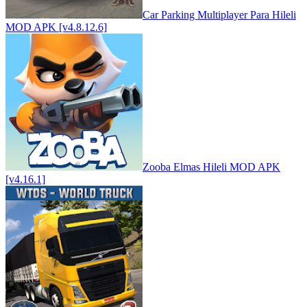
Car Parking Multiplayer Para Hileli
MOD APK [v4.8.12.6]
Zooba Elmas Hileli MOD APK
[v4.16.1]