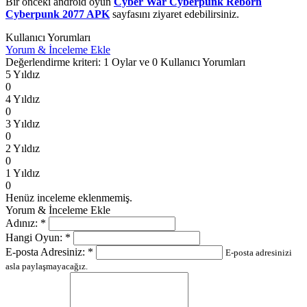
Bir önceki android oyun
Cyber War Cyberpunk Reborn
Cyberpunk 2077 APK
sayfasını ziyaret edebilirsiniz.
Kullanıcı Yorumları
Yorum & İnceleme Ekle
Değerlendirme kriteri: 1 Oylar ve 0 Kullanıcı Yorumları
5 Yıldız
0
4 Yıldız
0
3 Yıldız
0
2 Yıldız
0
1 Yıldız
0
Henüz inceleme eklenmemiş.
Yorum & İnceleme Ekle
Adınız:
*
Hangi Oyun:
*
E-posta Adresiniz:
*
E-posta adresinizi
asla paylaşmayacağız.