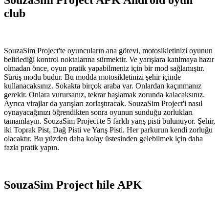
SouzaSim Project APK Android oyun
club
SouzaSim Project'te oyuncuların ana görevi, motosikletinizi oyunun
belirlediği kontrol noktalarına sürmektir. Ve yarışlara katılmaya hazır
olmadan önce, oyun pratik yapabilmeniz için bir mod sağlamıştır.
Sürüş modu budur. Bu modda motosikletinizi şehir içinde
kullanacaksınız. Sokakta birçok araba var. Onlardan kaçınmanız
gerekir. Onlara vurursanız, tekrar başlamak zorunda kalacaksınız.
Ayrıca virajlar da yarışları zorlaştıracak. SouzaSim Project'i nasıl
oynayacağınızı öğrendikten sonra oyunun sunduğu zorlukları
tamamlayın. SouzaSim Project'te 5 farklı yarış pisti bulunuyor. Şehir,
iki Toprak Pist, Dağ Pisti ve Yarış Pisti. Her parkurun kendi zorluğu
olacaktır. Bu yüzden daha kolay üstesinden gelebilmek için daha
fazla pratik yapın.
SouzaSim Project hile APK