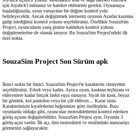
için Joystick'i tutmanız ve hareket ettirmeniz gerekir. Oynamaya
başladığınızda, oyun varsayılan bir düğme kontrol yolu
belirleyecektir. Ancak değiştirmek isterseniz oyunun Ayarlar kısmına
gidip istediğiniz kontrol yolunu seçebilirsiniz. Özellikle SouzaSim
Project, oyuncuların yarış pistine katılırken kontrol yolunu
değiştirmelerine de olanak tanıyor. Bu SouzaSim Projesi'ndeki ilk
özel nokta.
SouzaSim Project Son Sürüm apk
İkinci nokta bir binici. SouzaSim Project'te karakterin cinsiyetini
seçebilirsiniz. Erkek veya kadın. Ayrıca oyun, kasktan teçhizata ve
eldivenlere kadar birçok farklı eşya sunuyor. Siyah bir kask, beyaz
bir gömlek, kot pantolon veya bir çift eldiven… Karar sizin.
Karakterinizin kıyafetlerini beğeninize göre özelleştirin. Bazı
oyunlarda olduğu gibi, oyuncular motosikletlerini kontrol ederken
görüş açısını değiştirebilirler. SouzaSim Projesi aynı. Oyunda 3
görüş açısı vardır. İlk açı, tüm motosikleti ve etrafındaki manzarayı
görmenizi sağlayacaktır.