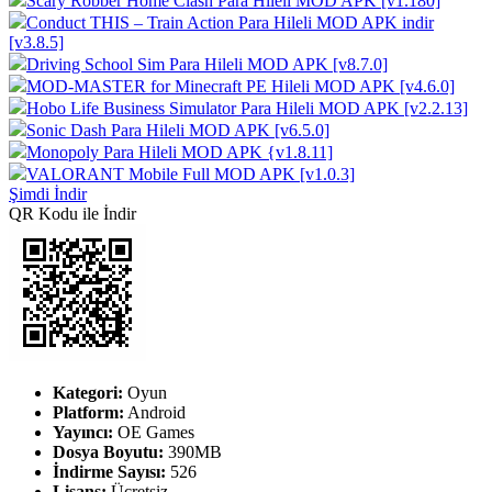
Scary Robber Home Clash Para Hileli MOD APK [v1.180]
Conduct THIS – Train Action Para Hileli MOD APK indir
[v3.8.5]
Driving School Sim Para Hileli MOD APK [v8.7.0]
MOD-MASTER for Minecraft PE Hileli MOD APK [v4.6.0]
Hobo Life Business Simulator Para Hileli MOD APK [v2.2.13]
Sonic Dash Para Hileli MOD APK [v6.5.0]
Monopoly Para Hileli MOD APK {v1.8.11]
VALORANT Mobile Full MOD APK [v1.0.3]
Şimdi İndir
QR Kodu ile İndir
Kategori:
Oyun
Platform:
Android
Yayıncı:
OE Games
Dosya Boyutu:
390MB
İndirme Sayısı:
526
Lisans:
Ücretsiz