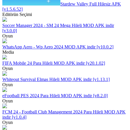
Stardew Valley Full Hilesiz APK
[v1.5.6.52]
Editörün Seçimi
Soccer Manager 2024 - SM 24 Mega Hileli MOD APK indir
[v3.0.0]
Oyun
WhatsApp Aero - Wp Aero 2024 MOD APK indir [v10.0.2]
Media
FIFA Mobile 24 Para Hileli MOD APK indir [v20.1.02]
Oyun
Whiteout Survival Elmas Hileli MOD APK indir [v1.13.1]
Oyun
eFootball PES 2024 Para Hileli MOD APK indir [v8.2.0]
Oyun
FCM 24 - Football Club Management 2024 Para Hileli MOD APK
indir [v1.0.4]
Oyun