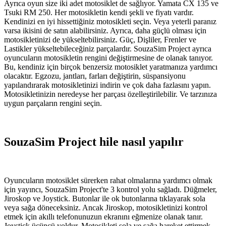
Ayrıca oyun size iki adet motosiklet de sağlıyor. Yamata CX 135 ve
Tsuki RM 250. Her motosikletin kendi şekli ve fiyatı vardır.
Kendinizi en iyi hissettiğiniz motosikleti seçin. Veya yeterli paranız
varsa ikisini de satın alabilirsiniz. Ayrıca, daha güçlü olması için
motosikletinizi de yükseltebilirsiniz. Güç, Dişliler, Frenler ve
Lastikler yükseltebileceğiniz parçalardır. SouzaSim Project ayrıca
oyuncuların motosikletin rengini değiştirmesine de olanak tanıyor.
Bu, kendiniz için birçok benzersiz motosiklet yaratmanıza yardımcı
olacaktır. Egzozu, jantları, farları değiştirin, süspansiyonu
yapılandırarak motosikletinizi indirin ve çok daha fazlasını yapın.
Motosikletinizin neredeyse her parçası özelleştirilebilir. Ve tarzınıza
uygun parçaların rengini seçin.
SouzaSim Project hile nasıl yapılır
Oyuncuların motosiklet sürerken rahat olmalarına yardımcı olmak
için yayıncı, SouzaSim Project'te 3 kontrol yolu sağladı. Düğmeler,
Jiroskop ve Joystick. Butonlar ile ok butonlarına tıklayarak sola
veya sağa döneceksiniz. Ancak Jiroskop, motosikletinizi kontrol
etmek için akıllı telefonunuzun ekranını eğmenize olanak tanır.
Joystick üçüncü yoldur. Motosikleti sola ve sağa hareket ettirmek