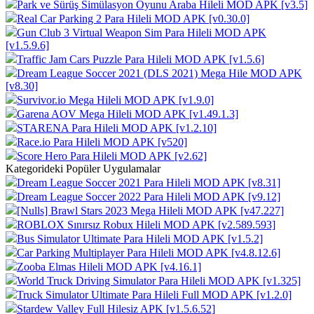
Park ve Sürüş Simülasyon Oyunu Araba Hileli MOD APK [v3.5]
Real Car Parking 2 Para Hileli MOD APK [v0.30.0]
Gun Club 3 Virtual Weapon Sim Para Hileli MOD APK
[v1.5.9.6]
Traffic Jam Cars Puzzle Para Hileli MOD APK [v1.5.6]
Dream League Soccer 2021 (DLS 2021) Mega Hile MOD APK
[v8.30]
Survivor.io Mega Hileli MOD APK [v1.9.0]
Garena AOV Mega Hileli MOD APK [v1.49.1.3]
STARENA Para Hileli MOD APK [v1.2.10]
Race.io Para Hileli MOD APK [v520]
Score Hero Para Hileli MOD APK [v2.62]
Kategorideki Popüler Uygulamalar
Dream League Soccer 2021 Para Hileli MOD APK [v8.31]
Dream League Soccer 2022 Para Hileli MOD APK [v9.12]
[Nulls] Brawl Stars 2023 Mega Hileli MOD APK [v47.227]
ROBLOX Sınırsız Robux Hileli MOD APK [v2.589.593]
Bus Simulator Ultimate Para Hileli MOD APK [v1.5.2]
Car Parking Multiplayer Para Hileli MOD APK [v4.8.12.6]
Zooba Elmas Hileli MOD APK [v4.16.1]
World Truck Driving Simulator Para Hileli MOD APK [v1.325]
Truck Simulator Ultimate Para Hileli Full MOD APK [v1.2.0]
Stardew Valley Full Hilesiz APK [v1.5.6.52]