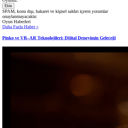
Oyunuz:
*
Ekle
SPAM, konu dışı, hakaret ve kişisel saldırı içeren yorumlar
onaylanmayacaktır.
Oyun Haberleri
Daha Fazla Haber »
Pinko ve VR–AR Teknolojileri: Dijital Deneyimin Geleceği