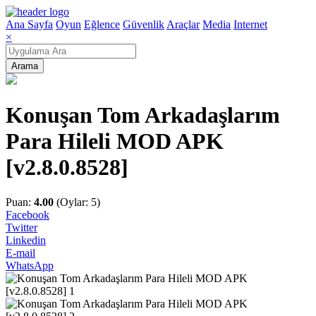
Ana Sayfa
Oyun
Eğlence
Güvenlik
Araçlar
Media
Internet
×
Arama
Konuşan Tom Arkadaşlarım
Para Hileli MOD APK
[v2.8.0.8528]
Puan:
4.00
(Oylar: 5)
Facebook
Twitter
Linkedin
E-mail
WhatsApp