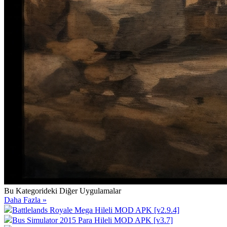
Bu Kategorideki Diğer Uygulamalar
Daha Fazla »
Battlelands Royale Mega Hileli MOD APK [v2.9.4]
Bus Simulator 2015 Para Hileli MOD APK [v3.7]