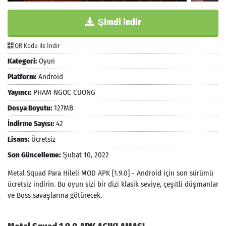
Şimdi İndir
QR Kodu ile İndir
Kategori:
Oyun
Platform:
Android
Yayıncı:
PHAM NGOC CUONG
Dosya Boyutu:
127MB
İndirme Sayısı:
42
Lisans:
Ücretsiz
Son Güncelleme:
Şubat 10, 2022
Metal Squad Para Hileli MOD APK [1.9.0] - Android için son sürümü
ücretsiz indirin. Bu oyun sizi bir dizi klasik seviye, çeşitli düşmanlar
ve Boss savaşlarına götürecek.