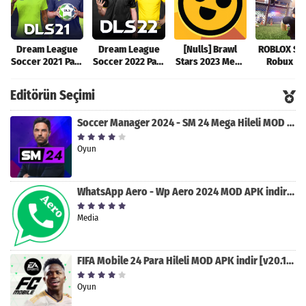
Dream League
Dream League
[Nulls] Brawl
ROBLOX Sın
Soccer 2021 Para
Soccer 2022 Para
Stars 2023 Mega
Robux Hil
Hileli MOD APK
Hileli MOD APK
Hileli MOD APK
MOD AP
[v8.31]
[v9.12]
[v47.227]
[v2.589.5
Editörün Seçimi
Soccer Manager 2024 - SM 24 Mega Hileli MOD APK indir [v3.0.0]
Oyun
WhatsApp Aero - Wp Aero 2024 MOD APK indir [v10.0.2]
Media
FIFA Mobile 24 Para Hileli MOD APK indir [v20.1.02]
Oyun