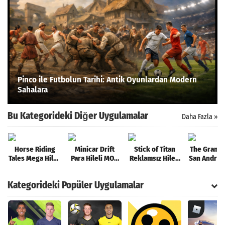
Pinco ile Futbolun Tarihi: Antik Oyunlardan Modern
Sahalara
Bu Kategorideki Diğer Uygulamalar
Daha Fazla »
Horse Riding
Minicar Drift
Stick of Titan
The Grand
Tales Mega Hileli
Para Hileli MOD
Reklamsız Hileli
San Andreas
MOD APK [v1059]
APK [v2.1.5]
MOD APK
MOD APK [v
[v1.110.2]
Kategorideki Popüler Uygulamalar