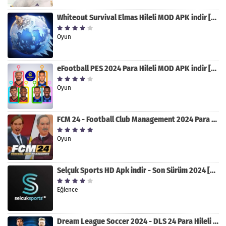
Whiteout Survival Elmas Hileli MOD APK indir [v1.13.1]
Oyun
eFootball PES 2024 Para Hileli MOD APK indir [v8.2.0]
Oyun
FCM 24 - Football Club Management 2024 Para Hileli MOD APK indir [v1.0.4]
Oyun
Selçuk Sports HD Apk indir - Son Sürüm 2024 [2.0.1.9]
Eğlence
Dream League Soccer 2024 - DLS 24 Para Hileli MOD APK indir [v11.050]