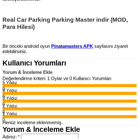
Real Car Parking Parking Master indir (MOD,
Para Hilesi)
Bir önceki android oyun
Pinatamasters APK
sayfasını ziyaret
edebilirsiniz.
Kullanıcı Yorumları
Yorum & İnceleme Ekle
Değerlendirme kriteri: 1 Oylar ve 0 Kullanıcı Yorumları
5 Yıldız
0
4 Yıldız
0
3 Yıldız
0
2 Yıldız
0
1 Yıldız
0
Henüz inceleme eklenmemiş.
Yorum & İnceleme Ekle
Adınız:
*