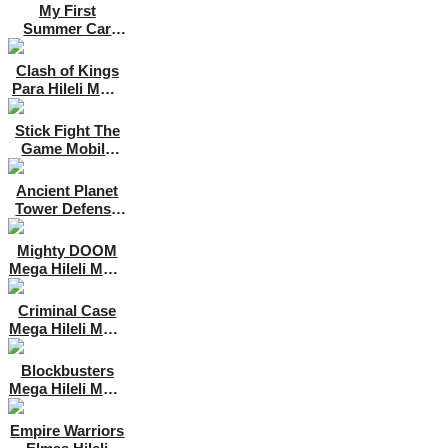
[v9.3.1]
My First
Summer Car
Mechanic Para
Hileli MOD APK
Clash of Kings
Para Hileli MOD
APK [v7.45.0]
Stick Fight The
Game Mobile
Mega Hileli MOD
APK
Ancient Planet
[v1.4.29.89389]
Tower Defense
Offline Elmas
Hileli MOD APK
Mighty DOOM
[v1.2.81]
Mega Hileli MOD
APK [v0.15.1]
Criminal Case
Mega Hileli MOD
APK [v2.39]
Blockbusters
Mega Hileli MOD
APK [v1.0.0]
Empire Warriors