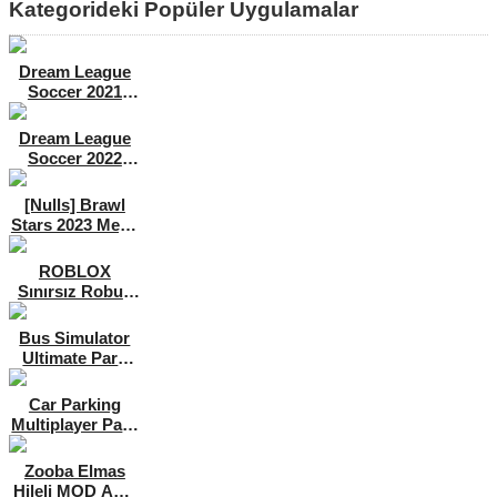
Kategorideki Popüler Uygulamalar
Dream League
Soccer 2021
Para Hileli MOD
APK [v8.31]
Dream League
Soccer 2022
Para Hileli MOD
APK [v9.12]
[Nulls] Brawl
Stars 2023 Mega
Hileli MOD APK
[v47.227]
ROBLOX
Sınırsız Robux
Hileli MOD APK
[v2.589.593]
Bus Simulator
Ultimate Para
Hileli MOD APK
[v1.5.2]
Car Parking
Multiplayer Para
Hileli MOD APK
[v4.8.12.6]
Zooba Elmas
Hileli MOD APK