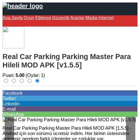
Ana Sayfa
Oyun
Eğlence
Güvenlik
Araçlar
Media
Internet
Real Car Parking Parking Master Para
Hileli MOD APK [v1.5.5]
Puan:
5.00
(Oylar: 1)
Facebook
Twitter
Linkedin
E-mail
WhatsApp
Real Car Parking Parking Master Para Hileli MOD APK [1.5.5] -
Android için son sürümü ücretsiz indirin. Her birinin üstesinden
gelmeniz gereken farklı izlenimler ve zorluklar var.