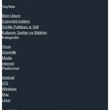
Sayfalar
Bize Ulaşın
Copyright holders
Gizlilik Politikası & Telif
Kullanım Şartları ve Bildirimi
Kategoriler
Oyun
Güvenlik
Media
Internet
Platformlar
Android
iOS
Windows
Mac
Linux