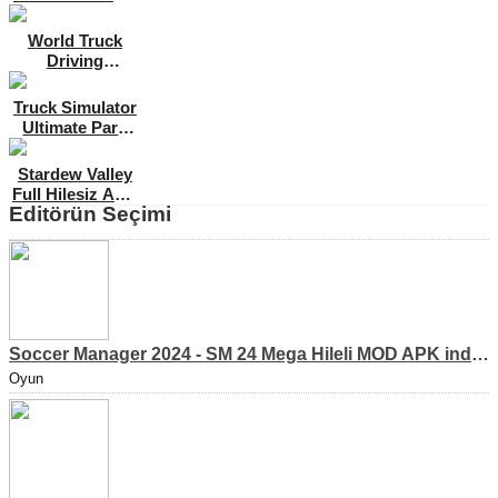
[v4.16.1]
World Truck
Driving
Simulator Para
Hileli MOD APK
Truck Simulator
[v1.325]
Ultimate Para
Hileli Full MOD
APK [v1.2.0]
Stardew Valley
Full Hilesiz APK
Editörün Seçimi
[v1.5.6.52]
Soccer Manager 2024 - SM 24 Mega Hileli MOD APK indir [v3.0.0]
Oyun