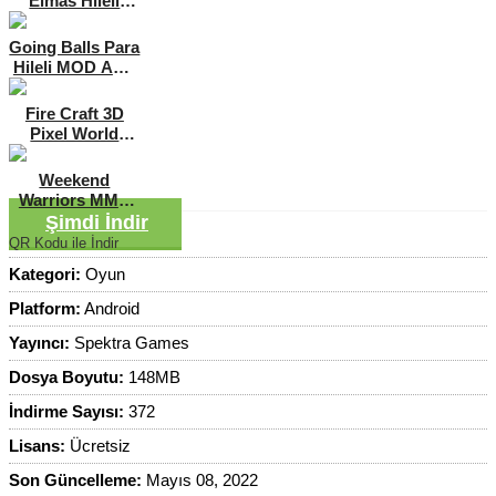
Elmas Hileli
MOD APK
[v2.5.07]
Going Balls Para
Hileli MOD APK
[v1.61]
Fire Craft 3D
Pixel World
Mega Hileli MOD
APK [v1.78]
Weekend
Warriors MMA
Full Sürüm APK
Şimdi İndir
[v1.167]
QR Kodu ile İndir
Kategori:
Oyun
Platform:
Android
Yayıncı:
Spektra Games
Dosya Boyutu:
148MB
İndirme Sayısı:
372
Lisans:
Ücretsiz
Son Güncelleme:
Mayıs 08, 2022