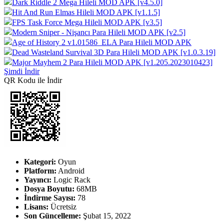
Dark Riddle 2 Mega Hileli MOD APK [v4.5.0]
Hit And Run Elmas Hileli MOD APK [v1.1.5]
FPS Task Force Mega Hileli MOD APK [v3.5]
Modern Sniper - Nişancı Para Hileli MOD APK [v2.5]
Age of History 2 v1.01586_ELA Para Hileli MOD APK
Dead Wasteland Survival 3D Para Hileli MOD APK [v1.0.3.19]
Major Mayhem 2 Para Hileli MOD APK [v1.205.2023010423]
Şimdi İndir
QR Kodu ile İndir
Kategori:
Oyun
Platform:
Android
Yayıncı:
Logic Rack
Dosya Boyutu:
68MB
İndirme Sayısı:
78
Lisans:
Ücretsiz
Son Güncelleme:
Şubat 15, 2022