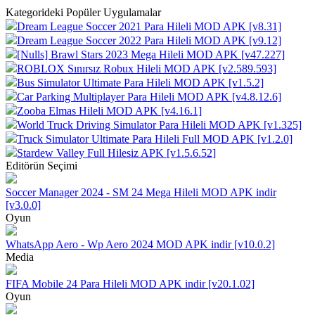
Kategorideki Popüler Uygulamalar
Dream League Soccer 2021 Para Hileli MOD APK [v8.31]
Dream League Soccer 2022 Para Hileli MOD APK [v9.12]
[Nulls] Brawl Stars 2023 Mega Hileli MOD APK [v47.227]
ROBLOX Sınırsız Robux Hileli MOD APK [v2.589.593]
Bus Simulator Ultimate Para Hileli MOD APK [v1.5.2]
Car Parking Multiplayer Para Hileli MOD APK [v4.8.12.6]
Zooba Elmas Hileli MOD APK [v4.16.1]
World Truck Driving Simulator Para Hileli MOD APK [v1.325]
Truck Simulator Ultimate Para Hileli Full MOD APK [v1.2.0]
Stardew Valley Full Hilesiz APK [v1.5.6.52]
Editörün Seçimi
Soccer Manager 2024 - SM 24 Mega Hileli MOD APK indir
[v3.0.0]
Oyun
WhatsApp Aero - Wp Aero 2024 MOD APK indir [v10.0.2]
Media
FIFA Mobile 24 Para Hileli MOD APK indir [v20.1.02]
Oyun