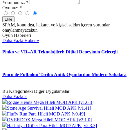
Yorumunuz:
*
Oyunuz:
*
Ekle
SPAM, konu dışı, hakaret ve kişisel saldırı içeren yorumlar
onaylanmayacaktır.
Oyun Haberleri
Daha Fazla Haber »
Pinko ve VR–AR Teknolojileri: Dijital Deneyimin Geleceği
Pinco ile Futbolun Tarihi: Antik Oyunlardan Modern Sahalara
Bu Kategorideki Diğer Uygulamalar
Daha Fazla »
Rogue Hearts Mega Hileli MOD APK [v1.6.3]
Stone Age Survival Hileli MOD APK [v1.41]
Fluffy Run Para Hileli MOD APK [v0.49]
OVERDOX Mega Hileli MOD APK [v2.1.0]
Hashiriya Drifter Para Hileli MOD APK [v2.3.3]