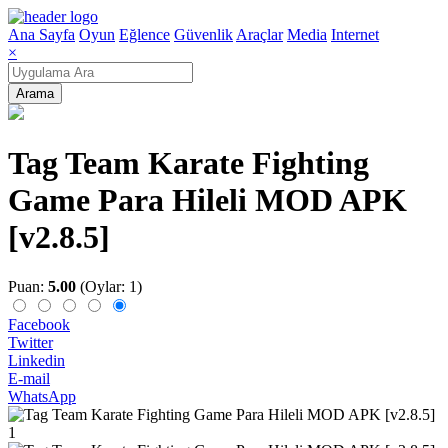
Ana Sayfa
Oyun
Eğlence
Güvenlik
Araçlar
Media
Internet
×
Arama
Tag Team Karate Fighting
Game Para Hileli MOD APK
[v2.8.5]
Puan:
5.00
(Oylar: 1)
Facebook
Twitter
Linkedin
E-mail
WhatsApp