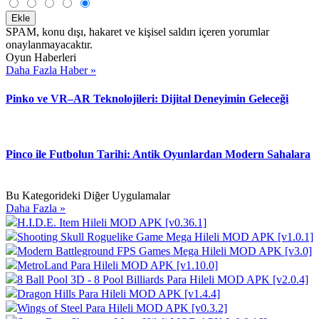
Ekle
SPAM, konu dışı, hakaret ve kişisel saldırı içeren yorumlar
onaylanmayacaktır.
Oyun Haberleri
Daha Fazla Haber »
Pinko ve VR–AR Teknolojileri: Dijital Deneyimin Geleceği
Pinco ile Futbolun Tarihi: Antik Oyunlardan Modern Sahalara
Bu Kategorideki Diğer Uygulamalar
Daha Fazla »
H.I.D.E. Item Hileli MOD APK [v0.36.1]
Shooting Skull Roguelike Game Mega Hileli MOD APK [v1.0.1]
Modern Battleground FPS Games Mega Hileli MOD APK [v3.0]
MetroLand Para Hileli MOD APK [v1.10.0]
8 Ball Pool 3D - 8 Pool Billiards Para Hileli MOD APK [v2.0.4]
Dragon Hills Para Hileli MOD APK [v1.4.4]
Wings of Steel Para Hileli MOD APK [v0.3.2]