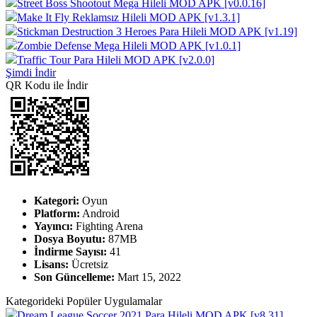
Street Boss Shootout Mega Hileli MOD APK [v0.0.16]
Make It Fly Reklamsız Hileli MOD APK [v1.3.1]
Stickman Destruction 3 Heroes Para Hileli MOD APK [v1.19]
Zombie Defense Mega Hileli MOD APK [v1.0.1]
Traffic Tour Para Hileli MOD APK [v2.0.0]
Şimdi İndir
QR Kodu ile İndir
Kategori:
Oyun
Platform:
Android
Yayıncı:
Fighting Arena
Dosya Boyutu:
87MB
İndirme Sayısı:
41
Lisans:
Ücretsiz
Son Güncelleme:
Mart 15, 2022
Kategorideki Popüler Uygulamalar
Dream League Soccer 2021 Para Hileli MOD APK [v8.31]