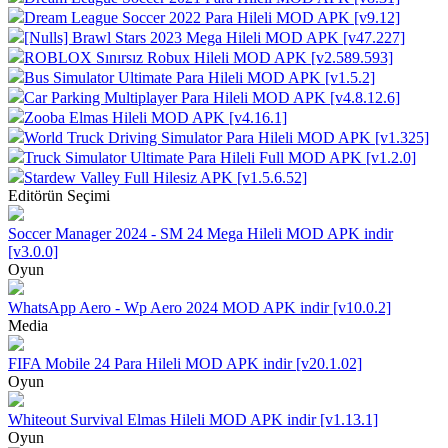
Dream League Soccer 2022 Para Hileli MOD APK [v9.12]
[Nulls] Brawl Stars 2023 Mega Hileli MOD APK [v47.227]
ROBLOX Sınırsız Robux Hileli MOD APK [v2.589.593]
Bus Simulator Ultimate Para Hileli MOD APK [v1.5.2]
Car Parking Multiplayer Para Hileli MOD APK [v4.8.12.6]
Zooba Elmas Hileli MOD APK [v4.16.1]
World Truck Driving Simulator Para Hileli MOD APK [v1.325]
Truck Simulator Ultimate Para Hileli Full MOD APK [v1.2.0]
Stardew Valley Full Hilesiz APK [v1.5.6.52]
Editörün Seçimi
Soccer Manager 2024 - SM 24 Mega Hileli MOD APK indir
[v3.0.0]
Oyun
WhatsApp Aero - Wp Aero 2024 MOD APK indir [v10.0.2]
Media
FIFA Mobile 24 Para Hileli MOD APK indir [v20.1.02]
Oyun
Whiteout Survival Elmas Hileli MOD APK indir [v1.13.1]
Oyun