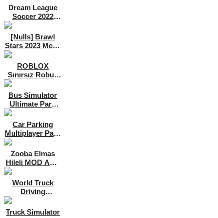
APK [v8.31]
Dream League
Soccer 2022
Para Hileli MOD
APK [v9.12]
[Nulls] Brawl
Stars 2023 Mega
Hileli MOD APK
[v47.227]
ROBLOX
Sınırsız Robux
Hileli MOD APK
[v2.589.593]
Bus Simulator
Ultimate Para
Hileli MOD APK
[v1.5.2]
Car Parking
Multiplayer Para
Hileli MOD APK
[v4.8.12.6]
Zooba Elmas
Hileli MOD APK
[v4.16.1]
World Truck
Driving
Simulator Para
Hileli MOD APK
Truck Simulator
[v1.325]