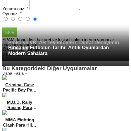
Yorumunuz:
*
Oyunuz:
*
Ekle
SPAM, konu dışı, hakaret ve kişisel saldırı içeren yorumlar
Pinko ve VR–AR Teknolojileri: Dijital Deneyimin
onaylanmayacaktır.
Pinco ile Futbolun Tarihi: Antik Oyunlardan
Geleceği
Oyun Haberleri
Modern Sahalara
Daha Fazla Haber »
Bu Kategorideki Diğer Uygulamalar
Daha Fazla »
Criminal Case
Pacific Bay Para
/ Yıldız Hileli
Arama
MOD APK
M.U.D. Rally
[v2.38.2]
Racing Para
Hileli MOD APK
[v3.1.2]
MMA Fighting
Clash Para Hileli
MOD APK