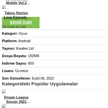
Mobile Vol.2
Hileli MOD APK
[v1.4]
Tabou Stories
Love Episodes
Elmas Hileli
Şimdi İndir
MOD APK
QR Kodu ile İndir
[v2.11]
Kategori:
Oyun
Platform:
Android
Yayıncı:
Kwalee Ltd
Dosya Boyutu:
192MB
İndirme Sayısı:
859
Lisans:
Ücretsiz
Son Güncelleme:
Eylül 06, 2022
Kategorideki Popüler Uygulamalar
Dream League
Soccer 2021
Para Hileli MOD