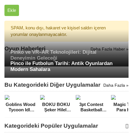
Ekle
SPAM, konu dışı, hakaret ve kişisel saldırı içeren
yorumlar onaylanmayacaktır.
Oyun Haberleri
Daha Fazla Haber »
Pinko ve VR–AR Teknolojileri: Dijital
Deneyimin Geleceği
Pinco ile Futbolun Tarihi: Antik Oyunlardan
Modern Sahalara
Bu Kategorideki Diğer Uygulamalar
Daha Fazla »
Goblins Wood
BOKU BOKU
3pt Contest
Magic Til
Tycoon Idle
Şeker Hileli
Basketball
Para Hil
Game Para
MOD APK
Games Para
MOD A
Hileli MOD
[v1.0.225]
Hileli MOD
[v10.066.
Kategorideki Popüler Uygulamalar
APK [v1.0.4]
APK [v4.98]