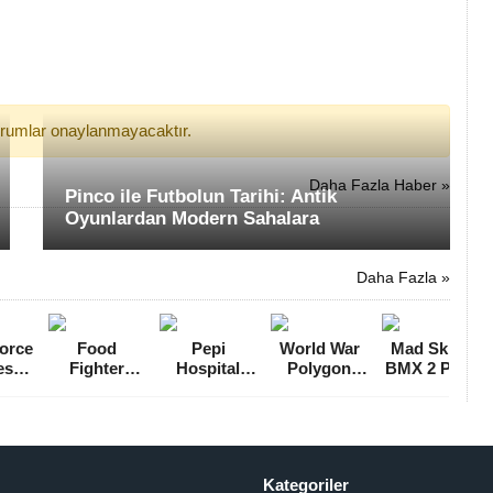
yorumlar onaylanmayacaktır.
Daha Fazla Haber »
Pinco ile Futbolun Tarihi: Antik
Oyunlardan Modern Sahalara
Daha Fazla »
Force
Food
Pepi
World War
Mad Skills
es
Fighter
Hospital
Polygon
BMX 2 Para
leli
Clicker Para
Mega Hileli
Mermi Hileli
Hileli MOD
APK
Hileli MOD
MOD APK
MOD APK
APK [v2.4.6]
4]
APK
[v1.4.1]
[v2.23]
[v1.11.0]
Kategoriler