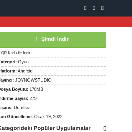
Şimdi İndir
QR Kodu ile İndir
ategori:
Oyun
latform:
Android
ayıncı:
JOYNOWSTUDIO
osya Boyutu:
178MB
ndirme Sayısı:
279
isans:
Ücretsiz
on Güncelleme:
Ocak 19, 2022
Kategorideki Popüler Uygulamalar