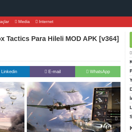
açlar
Media
Internet
 Tactics Para Hileli MOD APK [v364]
K
P
Linkedin
E-mail
WhatsApp
Y
D
İ
L
S