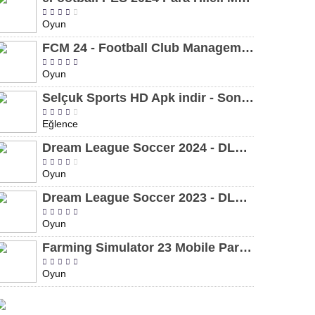
Oyun
FCM 24 - Football Club Management 2024 Para Hileli MOD APK indir [v1.0.4]
Oyun
Selçuk Sports HD Apk indir - Son Sürüm 2024 [2.0.1.9]
Eğlence
Dream League Soccer 2024 - DLS 24 Para Hileli MOD APK indir [v11.050]
Oyun
Dream League Soccer 2023 - DLS 23 Para Hileli MOD APK [v11.020]
Oyun
Farming Simulator 23 Mobile Para Hileli MOD APK indir [v0.0.0.8]
Oyun