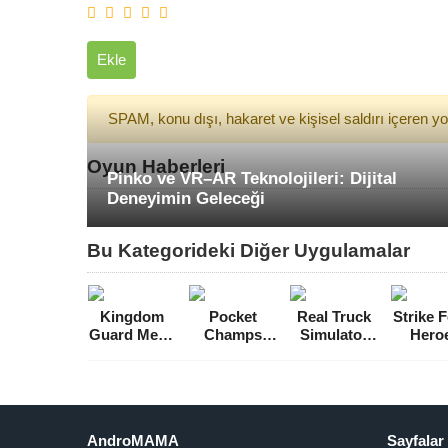
Ekle
SPAM, konu dışı, hakaret ve kişisel saldırı içeren 
Oyun Haberleri
Pinko ve VR–AR Teknolojileri: Dijital
Deneyimin Geleceği
Bu Kategorideki Diğer Uygulamalar
Kingdom
Pocket
Real Truck
Strike 
Guard Mega
Champs
Simulator
Hero
Hileli MOD
Elmas Hileli
Para Hileli
Mega Hi
APK
MOD APK
MOD APK
MOD 
[v1.0.287]
[v1.20.0]
[v2.7]
[v1.1.
AndroMAMA
Sayfalar