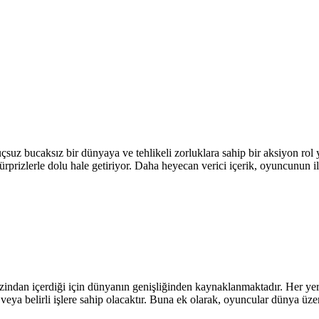
çsuz bucaksız bir dünyaya ve tehlikeli zorluklara sahip bir aksiyon ro
 sürprizlerle dolu hale getiriyor. Daha heyecan verici içerik, oyuncunun 
l zindan içerdiği için dünyanın genişliğinden kaynaklanmaktadır. Her ye
ya belirli işlere sahip olacaktır. Buna ek olarak, oyuncular dünya üzer