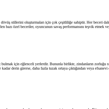
 dövüş stillerini oluşturmaları için çok çeşitliliğe sahiptir. Her beceri d
gelen bazı özel beceriler, oyuncunun savaş performansını teşvik etmek vey
bulmak için eğlenceli yerlerdir. Bununla birlikte, zindanların zorluğu 
e kadar derin girerse, daha fazla tuzak ortaya çıktığından veya efsane