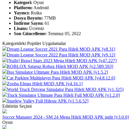
Kategori:
Oyun
Platform:
Android
Yayıncı:
Roika
Dosya Boyutu:
77MB
İndirme Sayısı:
61
Lisans:
Ücretsiz
Son Güncelleme:
Temmuz 05, 2022
Kategorideki Popüler Uygulamalar
Dream League Soccer 2021 Para Hileli MOD APK [v8.31]
Dream League Soccer 2022 Para Hileli MOD APK [v9.12]
[Nulls] Brawl Stars 2023 Mega Hileli MOD APK [v47.227]
ROBLOX Sınırsız Robux Hileli MOD APK [v2.589.593]
Bus Simulator Ultimate Para Hileli MOD APK [v1.5.2]
Car Parking Multiplayer Para Hileli MOD APK [v4.8.12.6]
Zooba Elmas Hileli MOD APK [v4.16.1]
World Truck Driving Simulator Para Hileli MOD APK [v1.325]
Truck Simulator Ultimate Para Hileli Full MOD APK [v1.2.0]
Stardew Valley Full Hilesiz APK [v1.5.6.52]
Editörün Seçimi
Soccer Manager 2024 - SM 24 Mega Hileli MOD APK indir [v3.0.0]
Oyun