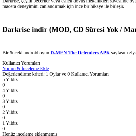
Darkrise, çeşitli beceriler veya esnek dövüş mekanikleri sayesinde oy
macera deneyimini canlandırmak için ince bir hikaye ile birleşir.
Darkrise indir (MOD, CD Süresi Yok / Man
Bir önceki android oyun
D-MEN The Defenders APK
sayfasını ziya
Kullanıcı Yorumları
Yorum & İnceleme Ekle
Değerlendirme kriteri: 1 Oylar ve 0 Kullanıcı Yorumları
5 Yıldız
0
4 Yıldız
0
3 Yıldız
0
2 Yıldız
0
1 Yıldız
0
Henüz inceleme eklenmemiş.