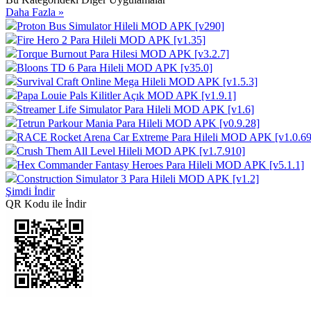
Daha Fazla »
Proton Bus Simulator Hileli MOD APK [v290]
Fire Hero 2 Para Hileli MOD APK [v1.35]
Torque Burnout Para Hilesi MOD APK [v3.2.7]
Bloons TD 6 Para Hileli MOD APK [v35.0]
Survival Craft Online Mega Hileli MOD APK [v1.5.3]
Papa Louie Pals Kilitler Açık MOD APK [v1.9.1]
Streamer Life Simulator Para Hileli MOD APK [v1.6]
Tetrun Parkour Mania Para Hileli MOD APK [v0.9.28]
RACE Rocket Arena Car Extreme Para Hileli MOD APK [v1.0.69
Crush Them All Level Hileli MOD APK [v1.7.910]
Hex Commander Fantasy Heroes Para Hileli MOD APK [v5.1.1]
Construction Simulator 3 Para Hileli MOD APK [v1.2]
Şimdi İndir
QR Kodu ile İndir