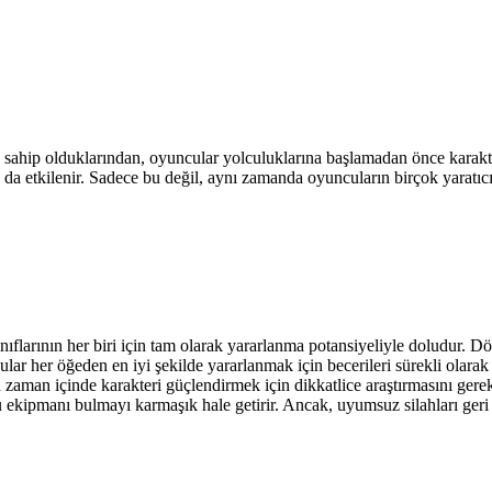
 sahip olduklarından, oyuncular yolculuklarına başlamadan önce karakte
da etkilenir. Sadece bu değil, aynı zamanda oyuncuların birçok yaratıcı s
sınıflarının her biri için tam olarak yararlanma potansiyeliyle doludur. 
 her öğeden en iyi şekilde yararlanmak için becerileri sürekli olarak de
 zaman içinde karakteri güçlendirmek için dikkatlice araştırmasını gere
ğru ekipmanı bulmayı karmaşık hale getirir. Ancak, uyumsuz silahları geri 