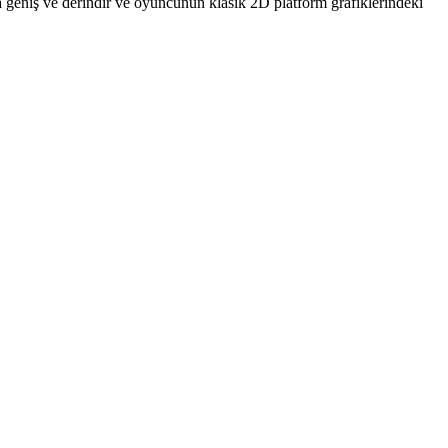
a geniş ve derindir ve oyuncunun klasik 2D platform grafiklerindeki