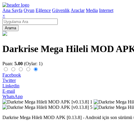
Ana Sayfa
Oyun
Eğlence
Güvenlik
Araçlar
Media
Internet
×
Arama
Darkrise Mega Hileli MOD APK 
Puan:
5.00
(Oylar: 1)
Facebook
Twitter
Linkedin
E-mail
WhatsApp
Darkrise Mega Hileli MOD APK [0.13.8] - Android için son sürümü ücrets