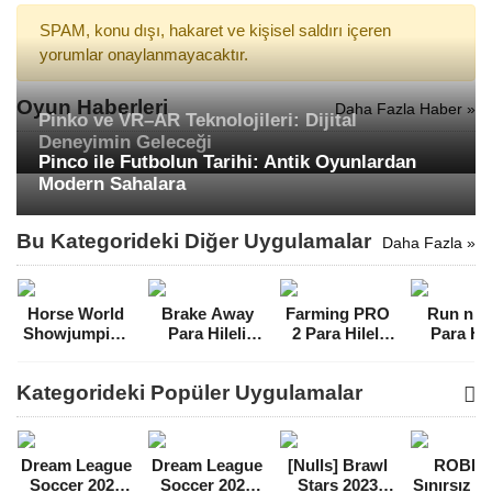
SPAM, konu dışı, hakaret ve kişisel saldırı içeren
yorumlar onaylanmayacaktır.
Oyun Haberleri
Daha Fazla Haber »
Pinko ve VR–AR Teknolojileri: Dijital
Deneyimin Geleceği
Pinco ile Futbolun Tarihi: Antik Oyunlardan
Modern Sahalara
Bu Kategorideki Diğer Uygulamalar
Daha Fazla »
Horse World
Brake Away
Farming PRO
Run n 
Showjumping
Para Hileli
2 Para Hileli
Para Hil
Premium Full
MOD APK
MOD APK
MOD A
MOD APK
[v1.0.0]
[v2.2.1]
[v1.0.3
Kategorideki Popüler Uygulamalar
[v4.4]
Dream League
Dream League
[Nulls] Brawl
ROBL
Soccer 2021
Soccer 2022
Stars 2023
Sınırsız 