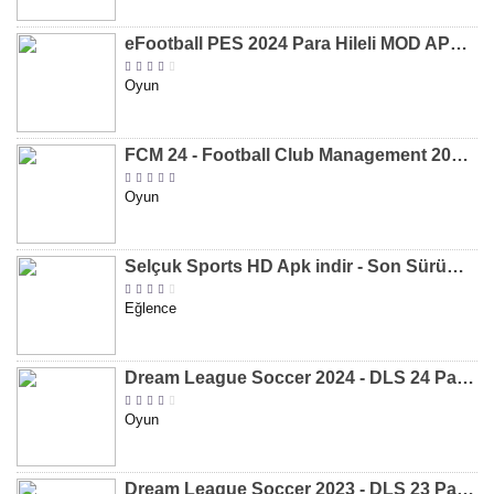
eFootball PES 2024 Para Hileli MOD APK indir [v8.2.0]
Oyun
FCM 24 - Football Club Management 2024 Para Hileli MOD APK indir [v1.0.4]
Oyun
Selçuk Sports HD Apk indir - Son Sürüm 2024 [2.0.1.9]
Eğlence
Dream League Soccer 2024 - DLS 24 Para Hileli MOD APK indir [v11.050]
Oyun
Dream League Soccer 2023 - DLS 23 Para Hileli MOD APK [v11.020]