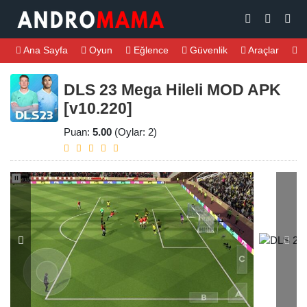
Ana Sayfa
Oyun
Eğlence
Güvenlik
Araçlar
M
DLS 23 Mega Hileli MOD APK
[v10.220]
Puan:
5.00
(Oylar: 2)