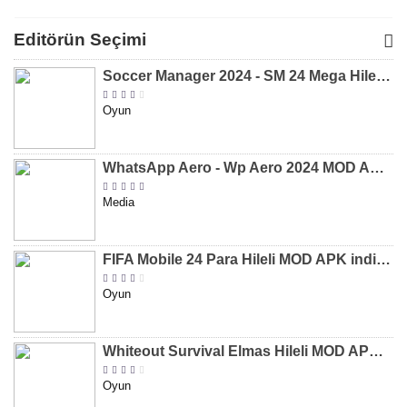
Para Hileli
Para Hileli
Mega Hileli
Hileli 
MOD APK
MOD APK
MOD APK
APK
Editörün Seçimi
[v8.31]
[v9.12]
[v47.227]
[v2.589.5
Soccer Manager 2024 - SM 24 Mega Hileli MOD APK indir [v3.0.0]
Oyun
WhatsApp Aero - Wp Aero 2024 MOD APK indir [v10.0.2]
Media
FIFA Mobile 24 Para Hileli MOD APK indir [v20.1.02]
Oyun
Whiteout Survival Elmas Hileli MOD APK indir [v1.13.1]
Oyun