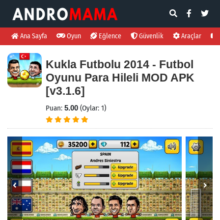
Ana Sayfa
Oyun
Eğlence
Güvenlik
Araçlar
Kukla Futbolu 2014 - Futbol
Oyunu Para Hileli MOD APK
[v3.1.6]
Puan:
5.00
(Oylar: 1)