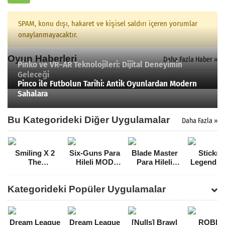
SPAM, konu dışı, hakaret ve kişisel saldırı içeren yorumlar
onaylanmayacaktır.
Oyun Haberleri
Daha Fazla Haber »
Pinko ve VR–AR Teknolojileri: Dijital Deneyimin
Geleceği
Pinco ile Futbolun Tarihi: Antik Oyunlardan Modern
Sahalara
Bu Kategorideki Diğer Uygulamalar
Daha Fazla »
Smiling X 2
Six-Guns Para
Blade Master
Stickm
The
Hileli MOD
Para Hileli
Legends 
Resistance
APK [v2.9.9a]
MOD APK
Hileli 
Survival in
[v1.4.9]
APK [v3.
Kategorideki Popüler Uygulamalar
Subway Mega
Hileli MOD
APK [v1.9.5]
Dream League
Dream League
[Nulls] Brawl
ROBL