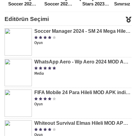
Soccer 2021
Soccer 2022
Stars 2023
Sınırsız 
Para Hileli
Para Hileli
Mega Hileli
Hileli 
MOD APK
MOD APK
MOD APK
APK
Editörün Seçimi
[v8.31]
[v9.12]
[v47.227]
[v2.589.5
Soccer Manager 2024 - SM 24 Mega Hileli MOD APK indir [v3.0.0]
Oyun
WhatsApp Aero - Wp Aero 2024 MOD APK indir [v10.0.2]
Media
FIFA Mobile 24 Para Hileli MOD APK indir [v20.1.02]
Oyun
Whiteout Survival Elmas Hileli MOD APK indir [v1.13.1]
Oyun