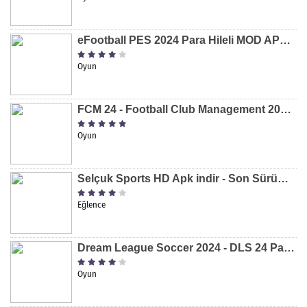
eFootball PES 2024 Para Hileli MOD APK indir [v8.2.0]
Oyun
FCM 24 - Football Club Management 2024 Para Hileli MOD APK indir [v1.0.4]
Oyun
Selçuk Sports HD Apk indir - Son Sürüm 2024 [2.0.1.9]
Eğlence
Dream League Soccer 2024 - DLS 24 Para Hileli MOD APK indir [v11.050]
Oyun