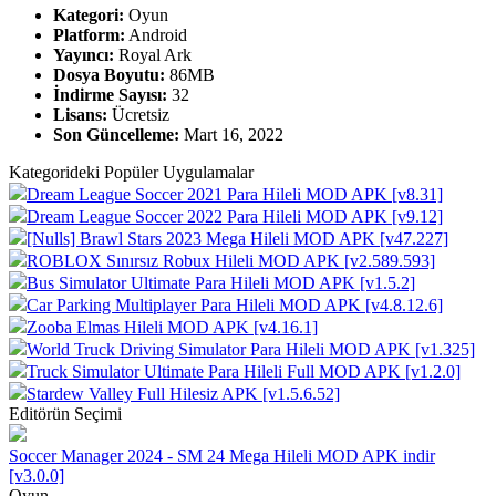
Kategori:
Oyun
Platform:
Android
Yayıncı:
Royal Ark
Dosya Boyutu:
86MB
İndirme Sayısı:
32
Lisans:
Ücretsiz
Son Güncelleme:
Mart 16, 2022
Kategorideki Popüler Uygulamalar
Dream League Soccer 2021 Para Hileli MOD APK [v8.31]
Dream League Soccer 2022 Para Hileli MOD APK [v9.12]
[Nulls] Brawl Stars 2023 Mega Hileli MOD APK [v47.227]
ROBLOX Sınırsız Robux Hileli MOD APK [v2.589.593]
Bus Simulator Ultimate Para Hileli MOD APK [v1.5.2]
Car Parking Multiplayer Para Hileli MOD APK [v4.8.12.6]
Zooba Elmas Hileli MOD APK [v4.16.1]
World Truck Driving Simulator Para Hileli MOD APK [v1.325]
Truck Simulator Ultimate Para Hileli Full MOD APK [v1.2.0]
Stardew Valley Full Hilesiz APK [v1.5.6.52]
Editörün Seçimi
Soccer Manager 2024 - SM 24 Mega Hileli MOD APK indir
[v3.0.0]
Oyun