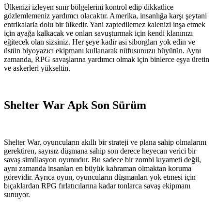
Ülkenizi izleyen sınır bölgelerini kontrol edip dikkatlice
gözlemlemeniz yardımcı olacaktır. Amerika, insanlığa karşı şeytani
entrikalarla dolu bir ülkedir. Yani zaptedilemez kalenizi inşa etmek
için ayağa kalkacak ve onları savuşturmak için kendi klanınızı
eğitecek olan sizsiniz. Her şeye kadir asi siborgları yok edin ve
üstün biyoyazıcı ekipmanı kullanarak nüfusunuzu büyütün. Aynı
zamanda, RPG savaşlarına yardımcı olmak için binlerce eşya üretin
ve askerleri yükseltin.
Shelter War Apk Son Sürüm
Shelter War, oyuncuların akıllı bir strateji ve plana sahip olmalarını
gerektiren, sayısız düşmana sahip son derece heyecan verici bir
savaş simülasyon oyunudur. Bu sadece bir zombi kıyameti değil,
aynı zamanda insanları en büyük kahraman olmaktan koruma
görevidir. Ayrıca oyun, oyuncuların düşmanları yok etmesi için
bıçaklardan RPG fırlatıcılarına kadar tonlarca savaş ekipmanı
sunuyor.