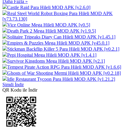
Daha Fazla »
Castle Raid Para Hileli MOD APK [v2.6.0]
Real Steel World Robot Boxing Para Hileli MOD APK
[v73.73.130]
Vice Online Mega Hileli MOD APK [v0.5]
Death Park 2 Mega Hileli MOD APK [v1.9.5]
Solitaire Tripeaks Diary Can Hileli MOD APK [v1.45.1]
Empires & Puzzles Mega Hileli MOD APK [v45.0.1]
Stickman Backflip Killer 5 Para Hileli MOD APK [v0.2.1]
Pepi Hospital Mega Hileli MOD APK [v1.4.1]
Survivor Kingdoms Mega Hileli MOD APK [v2.1]
Tempest Pirate Action RPG Para Hileli MOD APK [v1.6.6]
Ghosts of War Shooting Mermi Hileli MOD APK [v0.2.18]
Idle Restaurant Tycoon Para Hileli MOD APK [v1.21.2]
Şimdi İndir
QR Kodu ile İndir