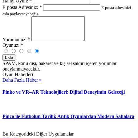
Hangi Oyun:
*
E-posta Adresiniz:
*
E-posta adresinizi
asla paylaşmayacağız.
Yorumunuz:
*
Oyunuz:
*
Ekle
SPAM, konu dışı, hakaret ve kişisel saldırı içeren yorumlar
onaylanmayacaktır.
Oyun Haberleri
Daha Fazla Haber »
Pinko ve VR–AR Teknolojileri: Dijital Deneyimin Geleceği
Pinco ile Futbolun Tarihi: Antik Oyunlardan Modern Sahalara
Bu Kategorideki Diğer Uygulamalar