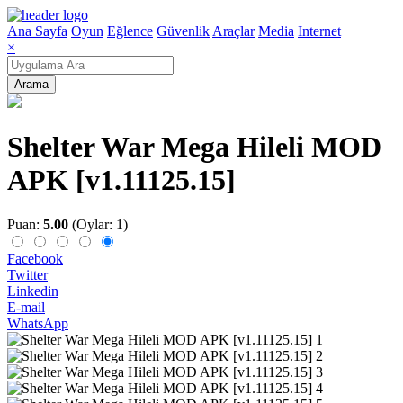
Ana Sayfa
Oyun
Eğlence
Güvenlik
Araçlar
Media
Internet
×
Arama
Shelter War Mega Hileli MOD
APK [v1.11125.15]
Puan:
5.00
(Oylar: 1)
Facebook
Twitter
Linkedin
E-mail
WhatsApp