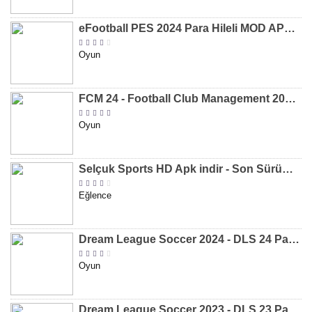
eFootball PES 2024 Para Hileli MOD APK indir [v8.2.0]
Oyun
FCM 24 - Football Club Management 2024 Para Hileli MOD APK indir [v1.0.4]
Oyun
Selçuk Sports HD Apk indir - Son Sürüm 2024 [2.0.1.9]
Eğlence
Dream League Soccer 2024 - DLS 24 Para Hileli MOD APK indir [v11.050]
Oyun
Dream League Soccer 2023 - DLS 23 Para Hileli MOD APK [v11.020]