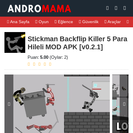
Ana Sayfa
Oyun
Eğlence
Güvenlik
Araçlar
M
Stickman Backflip Killer 5 Para
Hileli MOD APK [v0.2.1]
Puan:
5.00
(Oylar: 2)