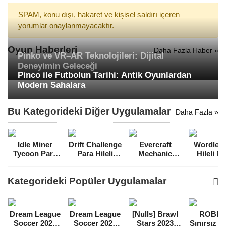
SPAM, konu dışı, hakaret ve kişisel saldırı içeren
yorumlar onaylanmayacaktır.
Oyun Haberleri
Daha Fazla Haber »
Pinko ve VR–AR Teknolojileri: Dijital
Deneyimin Geleceği
Pinco ile Futbolun Tarihi: Antik Oyunlardan
Modern Sahalara
Bu Kategorideki Diğer Uygulamalar
Daha Fazla »
Idle Miner
Drift Challenge
Evercraft
Wordle P
Tycoon Para
Para Hileli
Mechanic
Hileli 
Hileli MOD
MOD APK
Sandbox Para
APK [v1.2
APK [v4.30.1]
[v1.1.6]
Hileli MOD
Kategorideki Popüler Uygulamalar
APK [v2.6.19]
Dream League
Dream League
[Nulls] Brawl
ROBL
Soccer 2021
Soccer 2022
Stars 2023
Sınırsız 