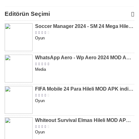
Para Hileli
Para Hileli
Mega Hileli
Hileli 
MOD APK
MOD APK
MOD APK
APK
Editörün Seçimi
[v8.31]
[v9.12]
[v47.227]
[v2.589.5
Soccer Manager 2024 - SM 24 Mega Hileli MOD APK indir [v3.0.0]
Oyun
WhatsApp Aero - Wp Aero 2024 MOD APK indir [v10.0.2]
Media
FIFA Mobile 24 Para Hileli MOD APK indir [v20.1.02]
Oyun
Whiteout Survival Elmas Hileli MOD APK indir [v1.13.1]
Oyun