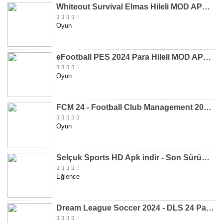
Whiteout Survival Elmas Hileli MOD APK indir [v1.13.1]
Oyun
eFootball PES 2024 Para Hileli MOD APK indir [v8.2.0]
Oyun
FCM 24 - Football Club Management 2024 Para Hileli MOD APK indir [v1.0.4]
Oyun
Selçuk Sports HD Apk indir - Son Sürüm 2024 [2.0.1.9]
Eğlence
Dream League Soccer 2024 - DLS 24 Para Hileli MOD APK indir [v11.050]