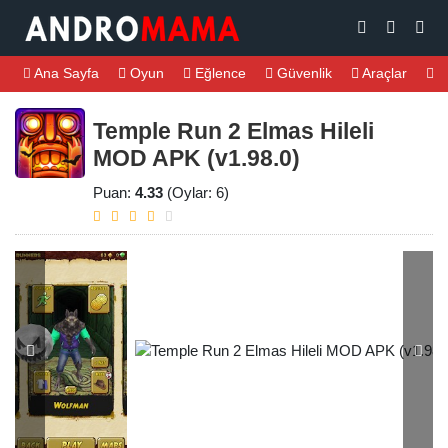
Ana Sayfa
Oyun
Eğlence
Güvenlik
Araçlar
M
Temple Run 2 Elmas Hileli
MOD APK (v1.98.0)
Puan:
4.33
(Oylar: 6)