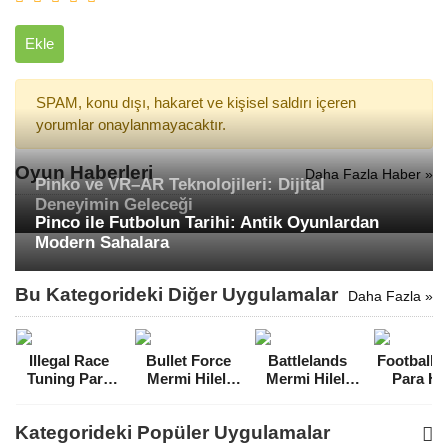
Ekle
SPAM, konu dışı, hakaret ve kişisel saldırı içeren
yorumlar onaylanmayacaktır.
Oyun Haberleri
Daha Fazla Haber »
Pinko ve VR–AR Teknolojileri: Dijital
Deneyimin Geleceği
Pinco ile Futbolun Tarihi: Antik Oyunlardan
Modern Sahalara
Bu Kategorideki Diğer Uygulamalar
Daha Fazla »
Illegal Race
Bullet Force
Battlelands
Football 
Tuning Para
Mermi Hileli
Mermi Hileli
Para Hil
Hileli MOD
MOD APK
MOD APK
MOD A
APK [v15]
[v1.96.0]
[v1.0.1]
[v0.83
Kategorideki Popüler Uygulamalar