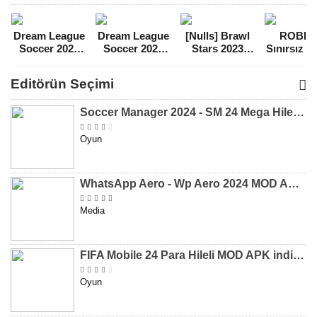
Dream League
Dream League
[Nulls] Brawl
ROBL
Soccer 2021
Soccer 2022
Stars 2023
Sınırsız 
Para Hileli
Para Hileli
Mega Hileli
Hileli 
MOD APK
MOD APK
MOD APK
APK
Editörün Seçimi
[v8.31]
[v9.12]
[v47.227]
[v2.589.5
Soccer Manager 2024 - SM 24 Mega Hileli MOD APK indir [v3.0.0]
Oyun
WhatsApp Aero - Wp Aero 2024 MOD APK indir [v10.0.2]
Media
FIFA Mobile 24 Para Hileli MOD APK indir [v20.1.02]
Oyun