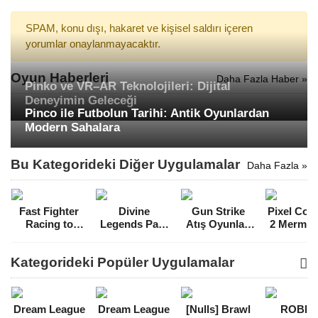
SPAM, konu dışı, hakaret ve kişisel saldırı içeren
yorumlar onaylanmayacaktır.
Oyun Haberleri
Daha Fazla Haber »
Pinko ve VR–AR Teknolojileri: Dijital
Deneyimin Geleceği
Pinco ile Futbolun Tarihi: Antik Oyunlardan
Modern Sahalara
Bu Kategorideki Diğer Uygulamalar
Daha Fazla »
Fast Fighter
Divine
Gun Strike
Pixel Com
Racing to
Legends Para
Atış Oyunları
2 Mermi Hi
Revenge Para
Hileli MOD
FPS Para Hileli
MOD A
Hileli MOD
APK [v1.0.1.26]
MOD APK
[v1.346
Kategorideki Popüler Uygulamalar
APK [v1.1.1]
[v3.0.1]
Dream League
Dream League
[Nulls] Brawl
ROBL