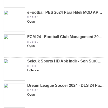
eFootball PES 2024 Para Hileli MOD APK indir [v8.2.0]
Oyun
FCM 24 - Football Club Management 2024 Para Hileli MOD APK indir [v1.0.4]
Oyun
Selçuk Sports HD Apk indir - Son Sürüm 2024 [2.0.1.9]
Eğlence
Dream League Soccer 2024 - DLS 24 Para Hileli MOD APK indir [v11.050]
Oyun