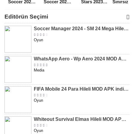
Soccer 2021
Soccer 2022
Stars 2023
Sınırsız 
Para Hileli
Para Hileli
Mega Hileli
Hileli 
MOD APK
MOD APK
MOD APK
APK
Editörün Seçimi
[v8.31]
[v9.12]
[v47.227]
[v2.589.5
Soccer Manager 2024 - SM 24 Mega Hileli MOD APK indir [v3.0.0]
Oyun
WhatsApp Aero - Wp Aero 2024 MOD APK indir [v10.0.2]
Media
FIFA Mobile 24 Para Hileli MOD APK indir [v20.1.02]
Oyun
Whiteout Survival Elmas Hileli MOD APK indir [v1.13.1]
Oyun