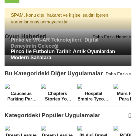
SPAM, konu dışı, hakaret ve kişisel saldırı içeren
yorumlar onaylanmayacaktır.
Oyun Haberleri
Daha Fazla Haber »
Pinko ve VR–AR Teknolojileri: Dijital
Deneyimin Geleceği
Pinco ile Futbolun Tarihi: Antik Oyunlardan
Modern Sahalara
Bu Kategorideki Diğer Uygulamalar
Daha Fazla »
Caucasus
Chapters
Hospital
Mars Fut
Parking Para
Stories You
Empire Tycoon
Para Hil
Hileli MOD
Play Bilet Hileli
Para Hileli
MOD A
APK indir
MOD APK
MOD APK
[v1.0.3
Kategorideki Popüler Uygulamalar
[v8.1]
[v1.0.5]
[v1.4.0]
Dream League
Dream League
[Nulls] Brawl
ROBL