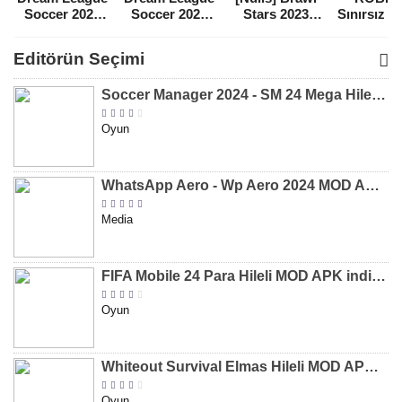
Soccer 2021
Soccer 2022
Stars 2023
Sınırsız 
Para Hileli
Para Hileli
Mega Hileli
Hileli 
MOD APK
MOD APK
MOD APK
APK
Editörün Seçimi
[v8.31]
[v9.12]
[v47.227]
[v2.589.5
Soccer Manager 2024 - SM 24 Mega Hileli MOD APK indir [v3.0.0]
Oyun
WhatsApp Aero - Wp Aero 2024 MOD APK indir [v10.0.2]
Media
FIFA Mobile 24 Para Hileli MOD APK indir [v20.1.02]
Oyun
Whiteout Survival Elmas Hileli MOD APK indir [v1.13.1]
Oyun