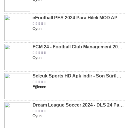
eFootball PES 2024 Para Hileli MOD APK indir [v8.2.0]
Oyun
FCM 24 - Football Club Management 2024 Para Hileli MOD APK indir [v1.0.4]
Oyun
Selçuk Sports HD Apk indir - Son Sürüm 2024 [2.0.1.9]
Eğlence
Dream League Soccer 2024 - DLS 24 Para Hileli MOD APK indir [v11.050]
Oyun