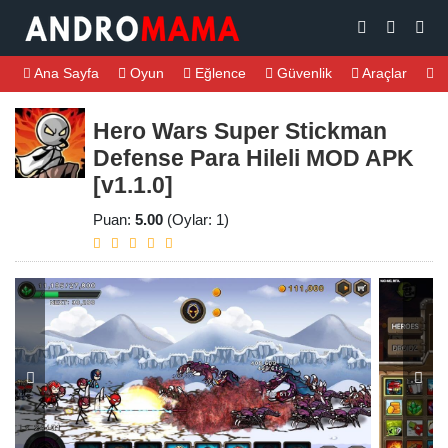
Ana Sayfa
Oyun
Eğlence
Güvenlik
Araçlar
M
Hero Wars Super Stickman
Defense Para Hileli MOD APK
[v1.1.0]
Puan:
5.00
(Oylar: 1)